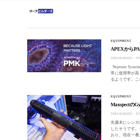
EQUIPMENT
APEXから
TAKA KAMATA
JU
Neptune S
常に使用率が高
るようです。こ
EQUIPMENT
Maxspect
TAKA KAMATA
JU
先週末にシンガポー
したそうです。
おり、現在一番大