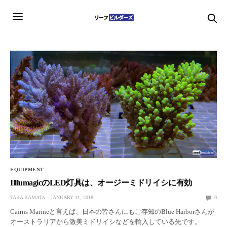
EQUIPMENT
IlllumagicのLED灯具は、オージーミドリイシに有効
TAKA KAMATA
JANUARY 11, 2018
0
Cairns Marineと言えば、日本の皆さんにもご存知のBlue Harborさんが
オーストラリアから激美ミドリイシなどを輸入している先です。