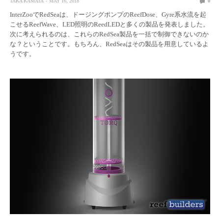
TAKA KAMATA
MAY 16, 2018
0
InterZooでRedSeaは、ドージングポンプのReefDose、Gyre系水流を起
こせるReefWave、LED照明のReedLEDと多くの製品を発表しました。
次に考えられるのは、これらのRedSea製品を一括で制御できないのか
な？ということです。もちろん、RedSeaはその製品を用意しているよ
うです。