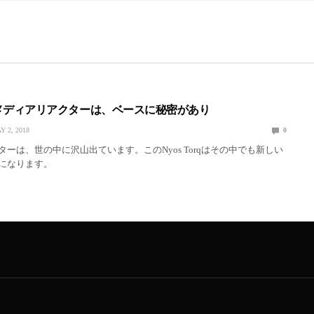
rqのメディアリアクターは、ベースに秘密があり
Y 2, 2018
0
ーは、世の中に沢山出ています。このNyos Torqはその中でも新しい
になります。