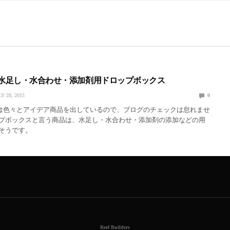
の水足し・水合わせ・添加剤用ドロップボックス
Y 28, 2015
0
んは色々とアイデア商品を出しているので、ブログのチェックは怠れませ
プボックスと言う商品は、水足し・水合わせ・添加剤の添加などの用
そうです。
Reef Builders