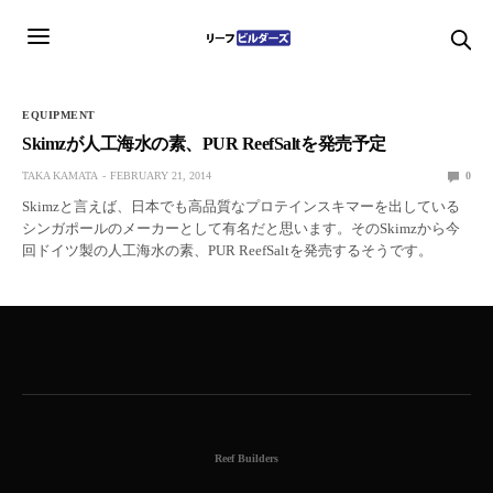
EQUIPMENT
Skimzが人工海水の素、PUR ReefSaltを発売予定
TAKA KAMATA
FEBRUARY 21, 2014
0
Skimzと言えば、日本でも高品質なプロテインスキマーを出している
シンガポールのメーカーとして有名だと思います。そのSkimzから今
回ドイツ製の人工海水の素、PUR ReefSaltを発売するそうです。
Reef Builders