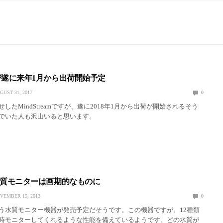
eamが遂に来年1月から出荷開始予定
GUST 31, 2017
0
したMindStreamですが、遂に2018年1月から出荷が開始されるそう
でいた人も沢山いると思います。
eam水質モニターは画期的なものに
VEMBER 15, 2013
0
amという水質モニター機器が発売予定だそうです。この機器ですが、12種類
時モニターしてくれるような性能を備えているようです。どの水質が