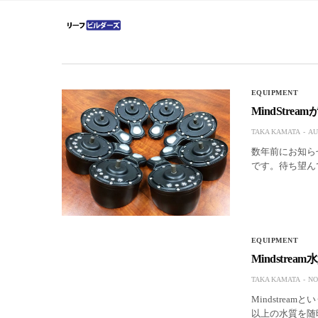
EQUIPMENT
MindStr
TAKA KAMATA
AU
数年前にお知らせ
です。待ち望ん
EQUIPMENT
Mindstr
TAKA KAMATA
NO
Mindstre
以上の水質を随