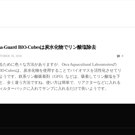
pha-Guard BIO-Cubesは炭水化物でリン酸塩除去
TOBER 26, 2018
0
に色々な方法がありますが、Orca Aquacultural Laboratoriesの
uard BIO-Cubesは、炭水化物を使用することでバイオマスを活性化させてリ
ようです。鉄系リン酸吸着剤（GFO）などは、吸着してリン酸塩を下
と、全く違う方法ですね。使い方は簡単で、リアクターなどに入れる
ィルターバックに入れてサンプに入れるだけで良いようです。