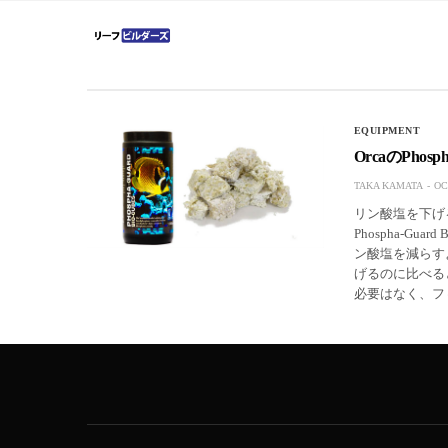
EQUIPMENT
OrcaのPhos
TAKA KAMATA
OC
リン酸塩を下げるため
Phospha-G
ン酸塩を減らす
げるのに比べる
必要はなく、フ