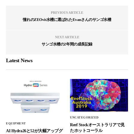
PREVIOUS ARTICLE
憧れのZEOvit水槽に選ばれたEvanさんのサンゴ水槽
NEXT ARTICLE
サンゴ水槽の2年間の成長記録
Latest News
UNCATEGORIZED
EQUIPMENT
Reef Stockオーストラリアで見
たホットコーラル
AI Hydra26と52が大幅アップグ