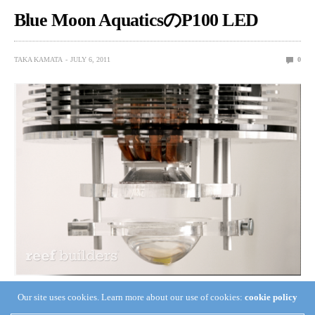
Blue Moon AquaticsのP100 LED
TAKA KAMATA
JULY 6, 2011
0
Our site uses cookies. Learn more about our use of cookies:
cookie policy
Blue Moon AquaticsのP100 LEDスポットライトは、今ま