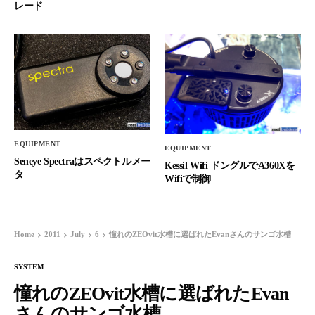
レード
EQUIPMENT
EQUIPMENT
Seneye Spectraはスペクトルメー
Kessil Wifi ドングルでA360Xを
タ
Wifiで制御
Home
2011
July
6
憧れのZEOvit水槽に選ばれたEvanさんのサンゴ水槽
SYSTEM
憧れのZEOvit水槽に選ばれたEvan
さんのサンゴ水槽