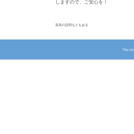
しますので、ご安心を！
器具の説明などもある
Our si
TAGS
THE CORAL REEF AQUARIUM
TONY VARGAS