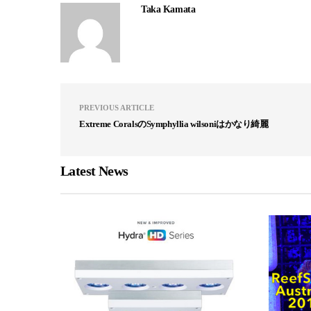
Taka Kamata
PREVIOUS ARTICLE
Extreme CoralsのSymphyllia wilsoniはかなり綺麗
Latest News