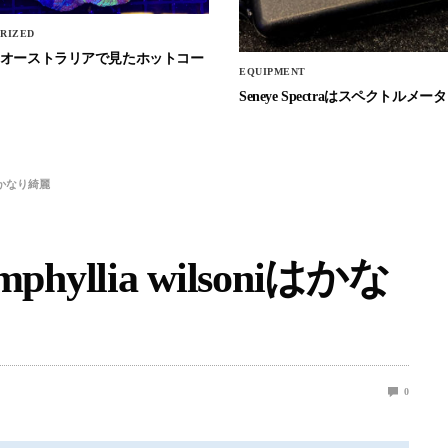
RIZED
Stockオーストラリアで見たホットコー
EQUIPMENT
Seneye Spectraはスペクトルメータ
oniはかなり綺麗
mphyllia wilsoniはかな
0