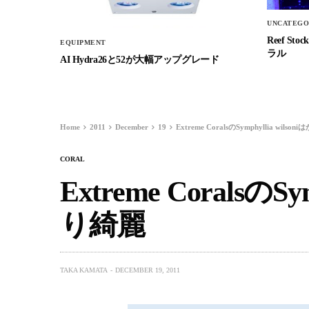
UNCATEGO
Reef 
EQUIPMENT
ラル
AI Hydra26と52が大幅アップグレード
Home
2011
December
19
Extreme CoralsのSymphyllia wils
CORAL
Extreme CoralsのSy
り綺麗
TAKA KAMATA
DECEMBER 19, 2011