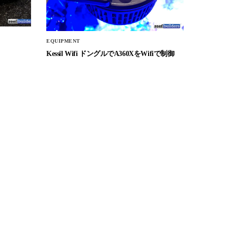
EQUIPMENT
Kessil Wifi ドングルでA360XをWifiで制御