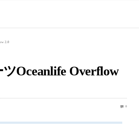
w 2.0
anlife Overflow
0