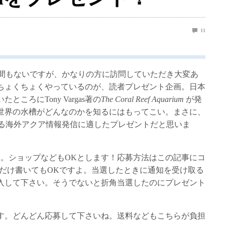
11
mを開始して間もないですが、かなりの方に訪問していただき大変あ
ちょくちょくやっているのが、読者プレゼント企画。日本
ころにTony Vargas著の
The Coral Reef Aquarium
が発
世界の水槽がどんなのかを知るにはもってこい。まさに、
目指している海外アクア情報発信に適したプレゼントだと思いま
K。ショップなどもOKとします！応募方法はこの記事にコ
てだけ書いてもOKですよ。当選したときに通知を受け取る
入して下さい。そうでないと折角当選したのにプレゼント
す。どんどん応募して下さいね。送料などもこちらが負担