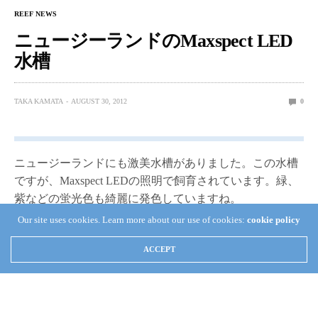
REEF NEWS
ニュージーランドのMaxspect LED
水槽
TAKA KAMATA
AUGUST 30, 2012
0
ニュージーランドにも激美水槽がありました。この水槽
ですが、Maxspect LEDの照明で飼育されています。緑、
紫などの蛍光色も綺麗に発色していますね。
Our site uses cookies. Learn more about our use of cookies:
cookie policy
ニュージーランド在住のHN名Ksmkenさんの水槽になり
ます。水槽サイズは900㍑（250 x 60 x 60 cm）で、サンプ
ACCEPT
サイズが270㍑ (90 x 60 x 50 cm)。Maxspectsは5灯使用し
ています。スキマーはBubble Magus NAC7とDeltec
Ap851、水流はTunze 6155′が4つだそうです。システムは
ZEOvit になります。