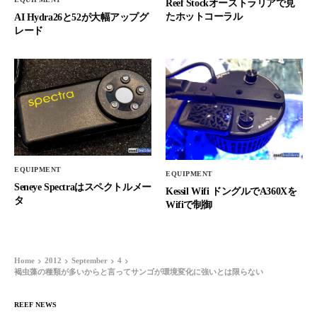
Reef Stockオーストラリアで見
たホットコーラル
AI Hydra26と52が大幅アップグ
レード
EQUIPMENT
EQUIPMENT
Seneye Spectraはスペクトルメー
Kessil Wifi ドングルでA360Xを
タ
Wifiで制御
Home
2012
September
4
褐虫藻の種類が多いからと言ってサンゴが環境変化に強いとは限らない
REEF NEWS