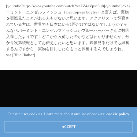
[youtube]http://www.youtube.com/watch?v=ZZ4aVpsc3u8[/youtube] ペパ
ーミント・エンゼルフィッシュ（Centropyge boylei）と言えば、実物
を実際見たことがある人も少ないと思います。アクアリストで飼育さ
れている方は、世界でも日本にいる1匹だけではないでしょうか？そ
んなペパーミント・エンゼルフィッシュがブルーハーバーさんに数匹
入荷したようです！どこから入荷したのかなどはわかりませんが、分
かり次第続報としてお伝えしたいと思います。映像見るだけでも興奮
するんですから、実物を目にしたらもっと興奮するんでしょうね。
via [Blue Harbor]
Reef Builders
Our site uses cookies. Learn more about our use of cookies:
cookie policy
ACCEPT