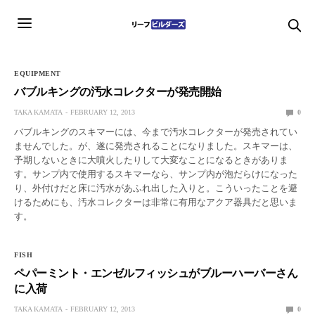
EQUIPMENT
バブルキングの汚水コレクターが発売開始
TAKA KAMATA
FEBRUARY 12, 2013
0
バブルキングのスキマーには、今まで汚水コレクターが発売されてい
ませんでした。が、遂に発売されることになりました。スキマーは、
予期しないときに大噴火したりして大変なことになるときがありま
す。サンプ内で使用するスキマーなら、サンプ内が泡だらけになった
り、外付けだと床に汚水があふれ出した入りと。こういったことを避
けるためにも、汚水コレクターは非常に有用なアクア器具だと思いま
す。
FISH
ペパーミント・エンゼルフィッシュがブルーハーバーさん
に入荷
TAKA KAMATA
FEBRUARY 12, 2013
0