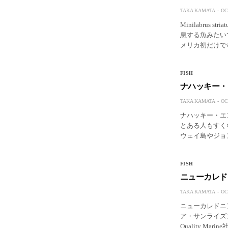
TAKA KAMATA
OC
Minilabru
息する魚みたいで
メリカ初だけで
FISH
ナハッキー・
TAKA KAMATA
OC
ナハッキー・エンジ
とある人もすく
ウェイ島やジョ
FISH
ニューカレド
TAKA KAMATA
OC
ニューカレドニ
ア・サンライズ
Quality 