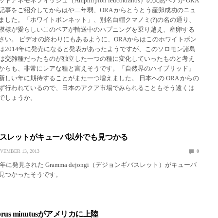
アネモネフィッシュ（Amphirpion leucokranos）の天然ペアが ORA
記事をご紹介してからはや二年弱、ORA からとうとう産卵成功のニュ
ました。「ホワイトボンネット」、別名白帽クマノミ(?)の名の通り、
模様が愛らしいこのペアが輸送中のハプニングを乗り越え、産卵する
さい。 ビデオの終わりにもあるように、ORAからはこのホワイトボン
は2014年に発売になると発表があったようですが、このソロモン諸島
は交雑種だったものが独立した一つの種に変化していったものと考え
からも、非常にレアな種と言えそうです。「自然界のハイブリッド」
新しい年に期待することがまた一つ増えました。 日本への ORA からの
ず行われているので、日本のアクア市場でみられることもそう遠くは
でしょうか。
スレットがキューバ以外でも見つかる
VEMBER 13, 2013
0
年に発見された Gramma dejongi（デジョンギバスレット）がキューバ
見つかったそうです。
brus minutusがアメリカに上陸