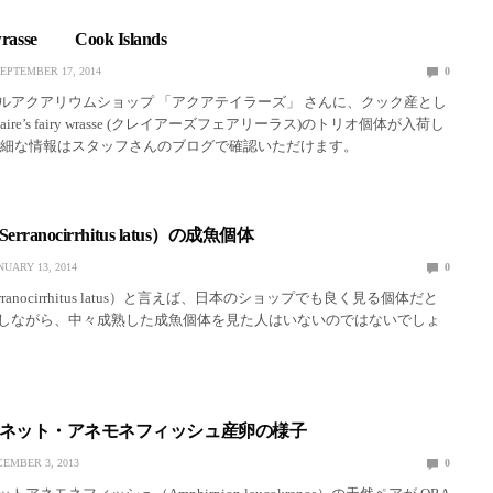
y wrasse Cook Islands
EPTEMBER 17, 2014
0
ルアクアリウムショップ 「アクアテイラーズ」 さんに、クック産とし
ire’s fairy wrasse (クレイアーズフェアリーラス)のトリオ個体が入荷し
詳細な情報はスタッフさんのブログで確認いただけます。
ranocirrhitus latus）の成魚個体
NUARY 13, 2014
0
ranocirrhitus latus）と言えば、日本のショップでも良く見る個体だと
しながら、中々成熟した成魚個体を見た人はいないのではないでしょ
ネット・アネモネフィッシュ産卵の様子
EMBER 3, 2013
0