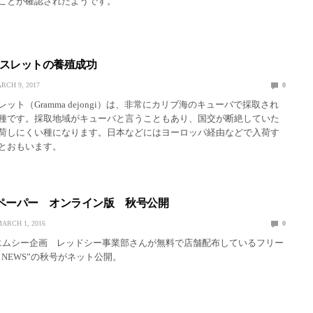
ことが確認されたようです。
スレットの養殖成功
RCH 9, 2017
0
ット（Gramma dejongi）は、非常にカリブ海のキューバで採取され
種です。採取地域がキューバと言うこともあり、国交が断絶していた
荷しにくい種になります。日本などにはヨーロッパ経由などで入荷す
とおもいます。
ペーパー オンライン版 秋号公開
ARCH 1, 2016
0
ムシー企画 レッドシー事業部さんが無料で店舗配布しているフリー
A NEWS”の秋号がネット公開。