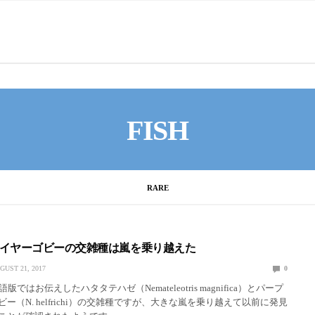
FISH
RARE
イヤーゴビーの交雑種は嵐を乗り越えた
GUST 21, 2017
0
版ではお伝えしたハタタテハゼ（Nemateleotris magnifica）とパープ
ー（N. helfrichi）の交雑種ですが、大きな嵐を乗り越えて以前に発見