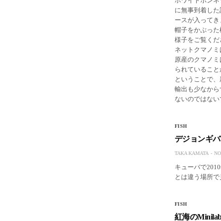
ホワイトボンネット
に無事到着した
ースが入ってき
帽子をかぶった
様子をご覧くだ
ネットクマノミ
原産のクマノミ
られていること
ということで、
輸出も少なから
ないのではない
FISH
デジョンギバ
TAKA KAMATA
NO
キューバで2010
とは違う場所で
FISH
紅海のMinila