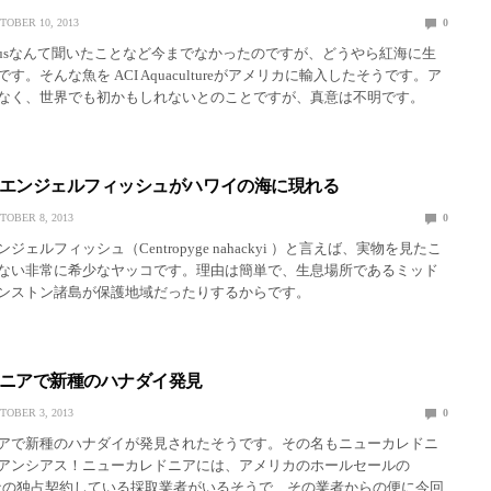
TOBER 10, 2013
0
s striatusなんて聞いたことなど今までなかったのですが、どうやら紅海に生
す。そんな魚を ACI Aquacultureがアメリカに輸入したそうです。ア
なく、世界でも初かもしれないとのことですが、真意は不明です。
エンジェルフィッシュがハワイの海に現れる
TOBER 8, 2013
0
ェルフィッシュ（Centropyge nahackyi ）と言えば、実物を見たこ
ない非常に希少なヤッコです。理由は簡単で、生息場所であるミッド
ンストン諸島が保護地域だったりするからです。
ニアで新種のハナダイ発見
TOBER 3, 2013
0
アで新種のハナダイが発見されたそうです。その名もニューカレドニ
アンシアス！ニューカレドニアには、アメリカのホールセールの
Marine社の独占契約している採取業者がいるそうで、その業者からの便に今回