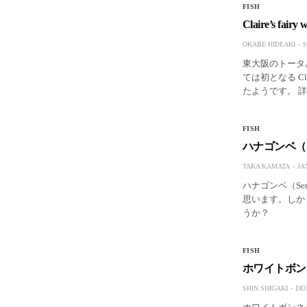
FISH
Claire’s fair
OKABE HIDEAKI
S
東大阪のトータ
ては初となる Cla
たようです。 
FISH
ハナゴンベ（Ser
TAKA KAMATA
JA
ハナゴンベ（Ser
思います。しか
うか？
FISH
ホワイトボン
SHIN SHIGAKI
DEC