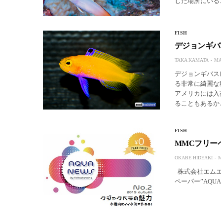
した場所にいる
FISH
デジョンギバ
TAKA KAMATA
MA
デジョンギバスレ
る非常に綺麗な
アメリカには入
ることもあるか
FISH
MMCフリー
OKABE HIDEAKI
M
株式会社エムエ
ペーパー”AQU