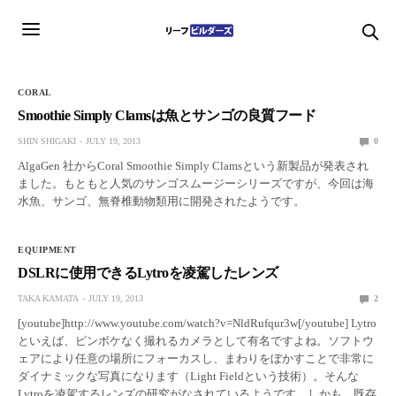
CORAL
Smoothie Simply Clamsは魚とサンゴの良質フード
SHIN SHIGAKI
JULY 19, 2013
0
AlgaGen 社からCoral Smoothie Simply Clamsという新製品が発表され
ました。もともと人気のサンゴスムージーシリーズですが、今回は海
水魚、サンゴ、無脊椎動物類用に開発されたようです。
EQUIPMENT
DSLRに使用できるLytroを凌駕したレンズ
TAKA KAMATA
JULY 19, 2013
2
[youtube]http://www.youtube.com/watch?v=NldRufqur3w[/youtube] Lytro
といえば、ピンボケなく撮れるカメラとして有名ですよね。ソフトウ
ェアにより任意の場所にフォーカスし、まわりをぼかすことで非常に
ダイナミックな写真になります（Light Fieldという技術）。そんな
Lytroを凌駕するレンズの研究がなされているようです。しかも、既存