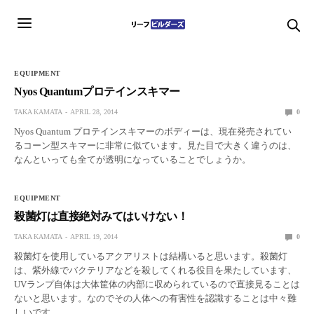
EQUIPMENT
Nyos Quantumプロテインスキマー
TAKA KAMATA
APRIL 28, 2014
0
Nyos Quantum プロテインスキマーのボディーは、現在発売されてい
るコーン型スキマーに非常に似ています。見た目で大きく違うのは、
なんといっても全てが透明になっていることでしょうか。
EQUIPMENT
殺菌灯は直接絶対みてはいけない！
TAKA KAMATA
APRIL 19, 2014
0
殺菌灯を使用しているアクアリストは結構いると思います。殺菌灯
は、紫外線でバクテリアなどを殺してくれる役目を果たしています、
UVランプ自体は大体筐体の内部に収められているので直接見ることは
ないと思います。なのでその人体への有害性を認識することは中々難
しいです。