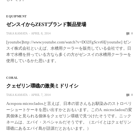
EQUIPMENT
ゼンスイからZESTブランド製品登場
TAKA KAMATA
APRIL 8, 2014
0
[youtube]http://www.youtube.com/watch?v=DO2FgScvr6I[/youtube] ゼン
スイ株式会社といえば、水槽用クーラーを販売している会社です。日
本で水槽を持っている方なら多くの方がゼンスイの水槽用クーラーを
使用しているかた思います。
CORAL
クェゼリン環礁の激美ミドリイシ
TAKA KAMATA
APRIL 7, 2014
0
Acropora microcladosと言えば、日本の皆さんもお馴染みのストロベリ
ーショートケーキを思い出すかとおもいます。このA. microcladosの変
異個体と見られる個体をクェゼリン環礁で見つけたそうです。ニック
ネームは、エバイ・スペシャルだそうです。（エバイとはクェゼリン
環礁にあるエバイ島が語源だとおもいます。）