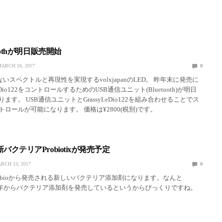
uetoothが明日販売開始
ARCH 16, 2017
0
クトルと再現性を実現するvolxjapanのLED。 昨年末に発売に
LeDio122をコントロールするためのUSB通信ユニット(Bluetooth)が明日
ます。 USB通信ユニットとGrassyLeDio122を組み合わせることでス
ロールが可能になります。 価格は¥2800(税別)です。
から新バクテリアProbiotixが発売予定
RCH 13, 2017
0
はProdibioから発売される新しいバクテリア添加剤になります。なんと
は1998年からバクテリア添加剤を発売しているというからびっくりですね。