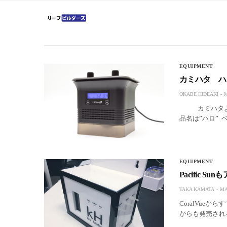
EQUIPMENT
カミハタ ハロ
OKABE HIDEAKI
M
カミハタより4
品名は”ハロ”
EQUIPMENT
Pacific
TAKA KAMATA
MA
CoralVueか
からも発売され