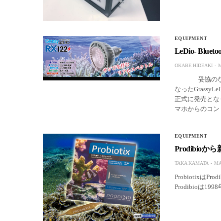
EQUIPMENT
LeDio- Bl
OKABE HIDEAKI
M
妥協のないスペ
なったGrassy
正式に発売となり
マホからのコント
EQUIPMENT
Prodibio
TAKA KAMATA
MA
Probiotix
Prodibio