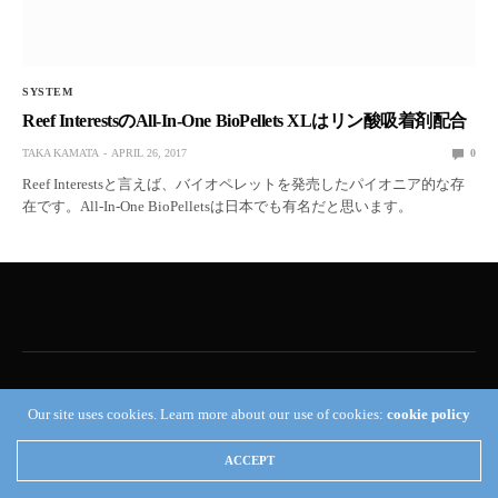
SYSTEM
Reef InterestsのAll-In-One BioPellets XLはリン酸吸着剤配合
TAKA KAMATA
APRIL 26, 2017
0
Reef Interestsと言えば、バイオペレットを発売したパイオニア的な存
在です。All-In-One BioPelletsは日本でも有名だと思います。
Our site uses cookies. Learn more about our use of cookies:
cookie policy
Reef Builders
ACCEPT