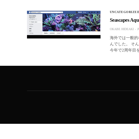
UNCATEGORIZE
Seascapes 
OKABE HIDEAKI
J
海外では一般的
んでした。 そんな日
今年で2周