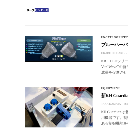
UNCATEGORIZE
ブルーハーバー
OKABE HIDEAKI
J
KR LEDシリ
VitalWav
成長を促進さ
EQUIPMENT
新KH Gua
TAKA KAMATA
JU
KH Guardi
用機器です。制
ある制御機能を