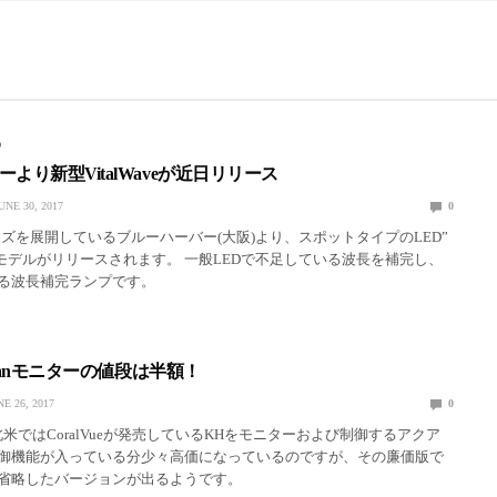
D
より新型VitalWaveが近日リリース
UNE 30, 2017
0
ーズを展開しているブルーハーバー(大阪)より、スポットタイプのLED”
e”の新モデルがリリースされます。 一般LEDで不足している波長を補完し、
せる波長補完ランプです。
rdianモニターの値段は半額！
NE 26, 2017
0
anは北米ではCoralVueが発売しているKHをモニターおよび制御するアクア
御機能が入っている分少々高価になっているのですが、その廉価版で
省略したバージョンが出るようです。