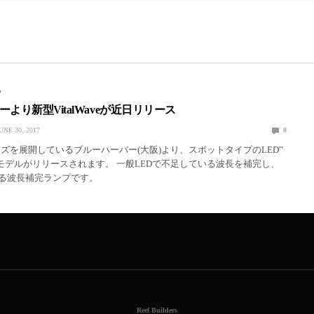
D
より新型VitalWaveが近日リリース
UNE 30, 2017
0
ーズを展開しているブルーハーバー(大阪)より、スポットタイプのLED”
e”の新モデルがリリースされます。 一般LEDで不足している波長を補完し、
せる波長補完ランプです。
Reef Builders