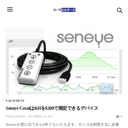
EQUIPMENT
Seneye CoralはKHを$200で測定できるデバイス
TAKA KAMATA
OCTOBER 18, 2017
0
Seneyeが世に出てから6年ぐらいたちます。サンゴを飼育するに必要