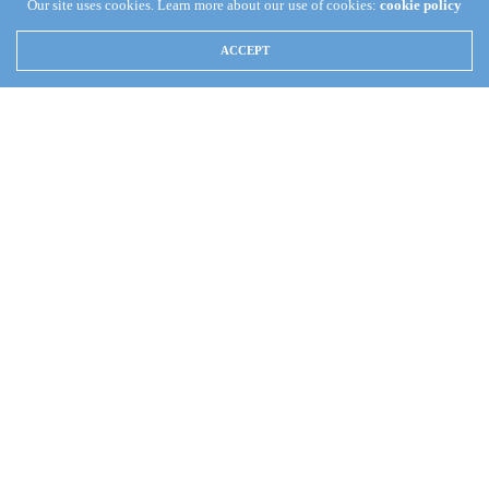
Our site uses cookies. Learn more about our use of cookies:
cookie policy
TAKA KAMATA
MARCH 1, 2018
0
ACCEPT
Innovative MarineからAIO水槽専用のDCポンプMightyJetが
登場しました。2種類のサイズのMightyJetsがあるよう