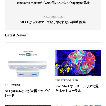
Innovative MarineからAIO用のDCポンプMightyJet登場
NEXT ARTICLE
SICCEからスキマーで取り除かれない添加剤登場
Latest News
UNCATEGORIZED
EQUIPMENT
Reef Stockオーストラリアで見
たホットコーラル
AI Hydra26と52が大幅アップグ
レード