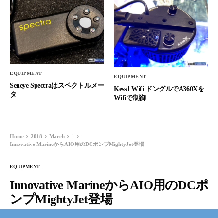
EQUIPMENT
EQUIPMENT
Seneye Spectraはスペクトルメー
Kessil Wifi ドングルでA360Xを
タ
Wifiで制御
Home
2018
March
1
Innovative MarineからAIO用のDCポンプMightyJet登場
EQUIPMENT
Innovative MarineからAIO用のDCポ
ンプMightyJet登場