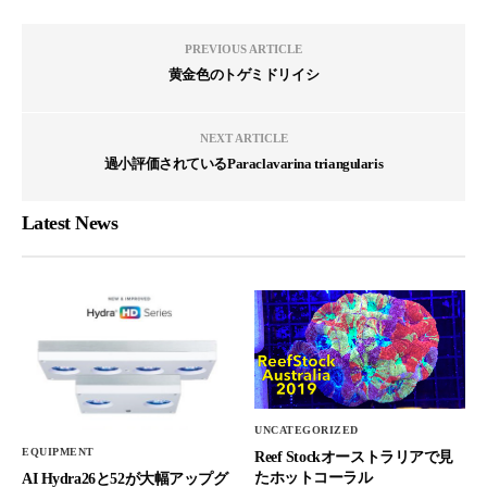
PREVIOUS ARTICLE
黄金色のトゲミドリイシ
NEXT ARTICLE
過小評価されているParaclavarina triangularis
Latest News
UNCATEGORIZED
EQUIPMENT
Reef Stockオーストラリアで見
たホットコーラル
AI Hydra26と52が大幅アップグ