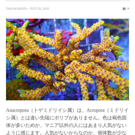
TAKA KAMATA
JULY 26, 2019
0
Anacropora（トゲミドリイシ属）は、Acropora（ミドリイ
シ属）とは違い先端にポリプがありません。色は褐色固
体が多いためか、マニア以外の人にはあまり人気がない
ように感じます。人気がないからなのか、個体数が少な