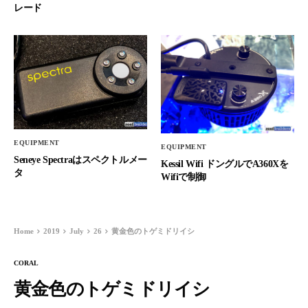
レード
EQUIPMENT
EQUIPMENT
Seneye Spectraはスペクトルメー
Kessil Wifi ドングルでA360Xを
タ
Wifiで制御
Home
2019
July
26
黄金色のトゲミドリイシ
CORAL
黄金色のトゲミドリイシ