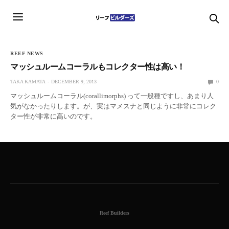
REEF NEWS
マッシュルームコーラルもコレクター性は高い！
TAKA KAMATA
DECEMBER 9, 2013
0
マッシュルームコーラル(corallimorphs) って一般種ですし、あまり人
気がなかったりします。が、実はマメスナと同じように非常にコレク
ター性が非常に高いのです。
Reef Builders