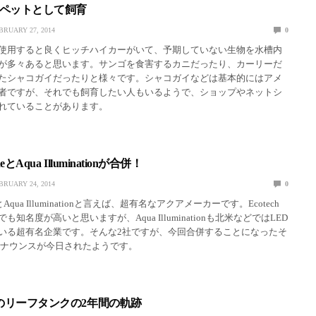
ペットとして飼育
BRUARY 27, 2014
0
使用すると良くヒッチハイカーがいて、予期していない生物を水槽内
が多々あると思います。サンゴを食害するカニだったり、カーリーだ
たシャコガイだったりと様々です。シャコガイなどは基本的にはアメ
者ですが、それでも飼育したい人もいるようで、ショップやネットシ
れていることがあります。
ineとAqua Illuminationが合併！
BRUARY 24, 2014
0
ineとAqua Illuminationと言えば、超有名なアクアメーカーです。Ecotech
本でも知名度が高いと思いますが、Aqua Illuminationも北米などではLED
いる超有名企業です。そんな2社ですが、今回合併することになったそ
アナウンスが今日されたようです。
さんのリーフタンクの2年間の軌跡