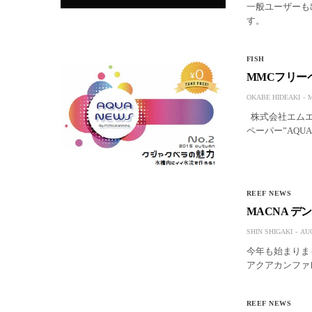
一般ユーザーも出
す。
FISH
MMCフリー
OKABE HIDEAKI
M
株式会社エムエ
ペーパー”AQU
REEF NEWS
MACNA デ
SHIN SHIGAKI
AUG
今年も始まりまし
アクアカンファ
REEF NEWS