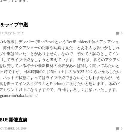
ューしています。
2017をライブ中継
BRUARY 24, 2017
0
週末にデンバーでReefStockというReefBuilders主催のアクアショ
。海外のアクアショーの記事や写真は見たことある人も多いかもしれ
ブ中継は聞いたことがありません。なので、初めての試みとしてイン
用してライブ中継をしようと考えています。 当日は、多くのアクアシ
を販売している様子や最新機材の発表があれば詳しく聞いてみたいと
日時ですが、日本時間の2月25日（土）の深夜25:30ぐらいからしたい
。ネットの状態によってはライブ中継できないかもしれませんが、そ
を撮ってインスタグラムとFacebookにあげたいと思います。 私のイ
アカウント以下になりますので、当日はよろしくお願いいたします。
agram.com/taka.kamata/
M BUS開催直前
OVEMBER 26, 2016
0