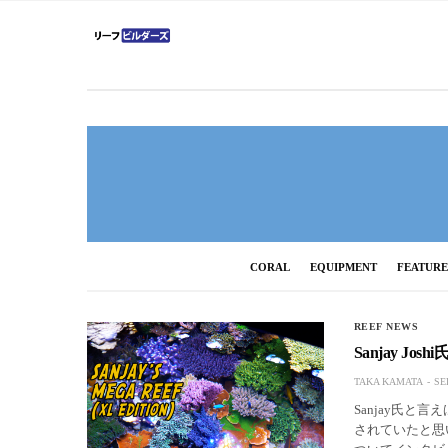
CORAL
EQUIPMENT
FEATUR
REEF NEWS
Sanjay Jo
TAKA KAMATA
SE
Sanjay氏
されていたと思い