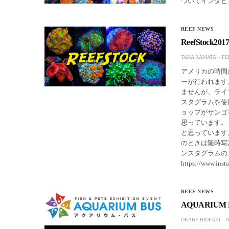
ついてインタビ
REEF NEWS
ReefStock
TAKA KAMATA
FE
アメリカの時間の今
ーが行われます
ませんが、ライ
スタグラムを使
ョップがサンゴ
思っています。 
と思っています
のときは随時写真
ンスタグラムの
https://www.inst
REEF NEWS
AQUARIU
OKABE HIDEAKI
N