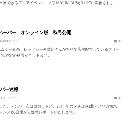
展できるアクアイベント AQUARIUM BUSが11/27に開催されま
ペーパー オンライン版 秋号公開
ARCH 1, 2016
0
ムシー企画 レッドシー事業部さんが無料で店舗配布しているフリー
A NEWS”の秋号がネット公開。
ンバー速報
UST 29, 2014
0
た、デンバー市はコロラド州、2014 年の MACNA (北アメリカ海水
レンス)の会場から速報レポートいたします。