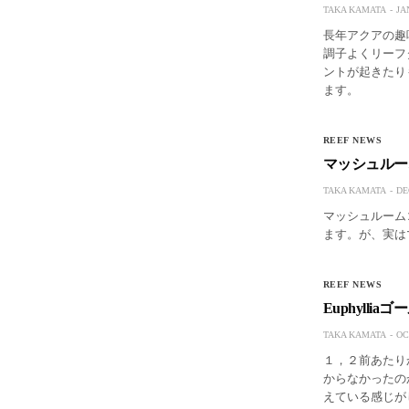
TAKA KAMATA
JA
長年アクアの趣
調子よくリーフ
ントが起きたり
ます。
REEF NEWS
マッシュルー
TAKA KAMATA
DE
マッシュルームコー
ます。が、実は
REEF NEWS
Euphylli
TAKA KAMATA
OC
１，２前あたりか
からなかったの
えている感じが