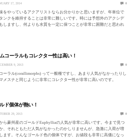
NUARY 17, 2014
0
味をやっているアクアリストならお分かりかと思いますが、年単位で
タンクを維持することは非常に難しいです。時には予想外のアクシデ
もしますし、何よりも水質を一定に保つことが非常に困難だと思われ
ムコーラルもコレクター性は高い！
CEMBER 9, 2013
0
ラル(corallimorphs) って一般種ですし、あまり人気がなかったりし
マメスナと同じように非常にコレクター性が非常に高いのです。
aゴールド個体が熱い！
TOBER 29, 2013
0
ら豪州産のゴールドEuphylliaの人気が非常に高いです。今まで見つ
か、それともただ人気がなかったのかしりませんが、急激に入荷が増
します。そんなゴールド色の個体ですが、お値段も非常に高価になっ