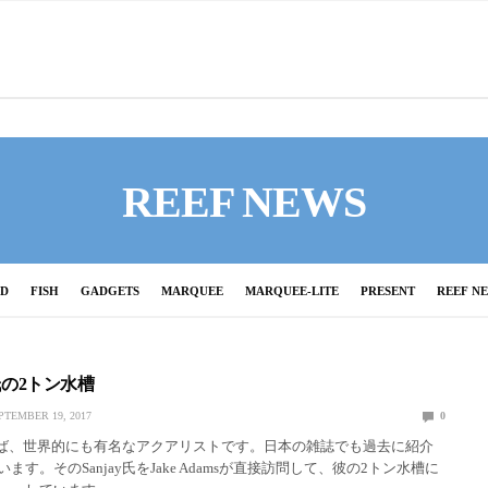
REEF NEWS
ED
FISH
GADGETS
MARQUEE
MARQUEE-LITE
PRESENT
REEF N
shi氏の2トン水槽
PTEMBER 19, 2017
0
と言えば、世界的にも有名なアクアリストです。日本の雑誌でも過去に紹介
ます。そのSanjay氏をJake Adamsが直接訪問して、彼の2トン水槽に