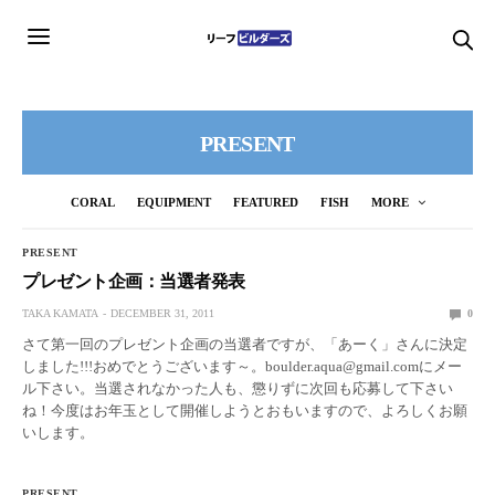
PRESENT
CORAL
EQUIPMENT
FEATURED
FISH
MORE
PRESENT
プレゼント企画：当選者発表
TAKA KAMATA
DECEMBER 31, 2011
0
さて第一回のプレゼント企画の当選者ですが、「あーく」さんに決定
しました!!!おめでとうございます～。boulder.aqua@gmail.comにメー
ル下さい。当選されなかった人も、懲りずに次回も応募して下さい
ね！今度はお年玉として開催しようとおもいますので、よろしくお願
いします。
PRESENT