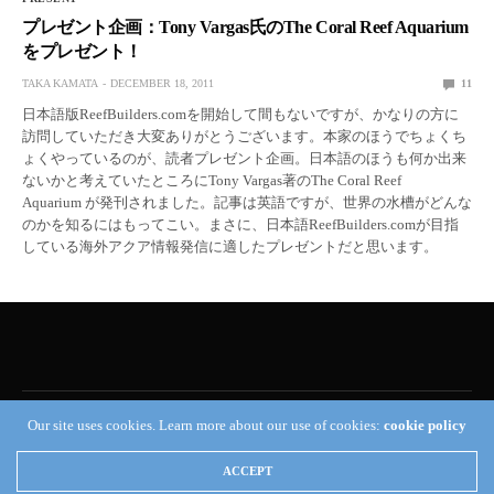
プレゼント企画：Tony Vargas氏のThe Coral Reef Aquarium
をプレゼント！
TAKA KAMATA
DECEMBER 18, 2011
11
日本語版ReefBuilders.comを開始して間もないですが、かなりの方に
訪問していただき大変ありがとうございます。本家のほうでちょくち
ょくやっているのが、読者プレゼント企画。日本語のほうも何か出来
ないかと考えていたところにTony Vargas著のThe Coral Reef
Aquarium が発刊されました。記事は英語ですが、世界の水槽がどんな
のかを知るにはもってこい。まさに、日本語ReefBuilders.comが目指
している海外アクア情報発信に適したプレゼントだと思います。
Our site uses cookies. Learn more about our use of cookies:
cookie policy
Reef Builders
ACCEPT