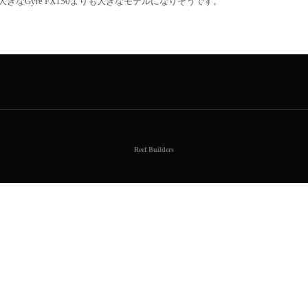
きなGyre FX150よりも大きなモデルになりそうです。
Reef Builders