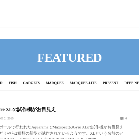
FEATURED
ED
FISH
GADGETS
MARQUEE
MARQUEE-LITE
PRESENT
REEF N
のGyre XLの試作機がお目見え
NE 2, 2015
0
ルで行われたAquaramaでMaxspectのGyre XLの試作機がお目見え
どうやら2種類の新型が試作されているようです。XLという名前のと