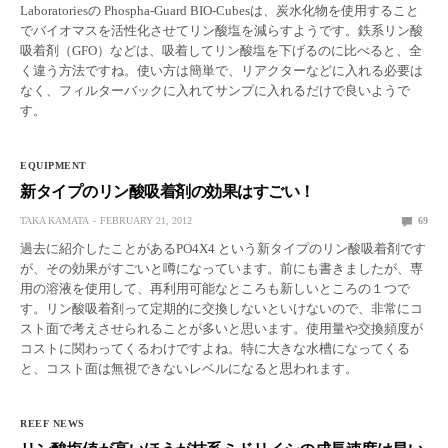
Laboratoriesの Phospha-Guard BIO-Cubesは、炭水化物を使用すること
でバイオマスを活性化させてリン酸塩を減らすようです。鉄系リン酸
吸着剤（GFO）などは、吸着してリン酸塩を下げるのに比べると、全
く違う方法ですね。使い方は簡単で、リアクターなどに入れる必要は
なく、フィルターバックに入れてサンプに入れるだけで良いようで
す。
EQUIPMENT
新タイプのリン酸吸着剤の効果はすごい！
TAKA KAMATA
FEBRUARY 21, 2012
69
過去に紹介したことがあるPO4X4 という新タイプのリン酸吸着剤です
が、その効果がすごいと噂になっています。前にも書きましたが、専
用の溶液を使用して、再利用可能なところも新しいところの１つで
す。リン酸吸着剤って定期的に交換しないといけないので、非常にコ
スト面で考えさせられることが多いと思います。使用量や交換頻度が
コストに関わってくるわけですよね。特に大きな水槽になってくる
と、コスト面は無視できないレベルになると思われます。
REEF NEWS