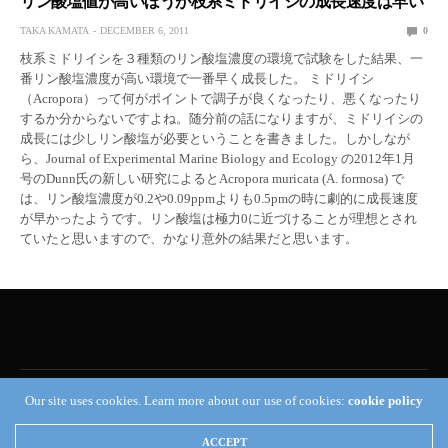
リン酸塩値が高いほうが枝系ミドリイシの成長速度は早い
TAKA KAMATA
DECEMBER 6, 2011
0
枝系ミドリイシを３種類のリン酸塩濃度の環境で試験をした結果、一
番リン酸塩濃度が高い環境で一番早く成長した。 ミドリイシ
（Acropora）って何がポイントで調子が良くなったり、悪くなったり
するか分からないですよね。随分前の話になりますが、ミドリイシの
成長には少しリン酸塩が必要ということを書きました。しかしなが
ら、Journal of Experimental Marine Biology and Ecology の2012年1月
号のDunn氏の新しい研究によるとAcropora muricata (A. formosa) で
は、リン酸塩濃度が0.2や0.09ppmよりも0.5pmの時に劇的に成長速度
が早かったようです。リン酸塩は極力0に近づけることが理想とされ
ていたと思いますので、かなり意外の結果だと思います。
Our site uses cookies. Learn more about our use of cookies:
cookie policy
Reef Builders
ACCEPT