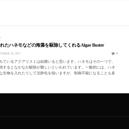
D
れたハネモなどの海藻を駆除してくれるAlgae Buster
TOBER 18, 2017
0
れているアクアリストは結構いると思います。ハネモはその一つで、
殖するとなかなか駆除が難しいといわれています。一般的には、ハネ
な生物を入れたりして沈静化を狙いますが、制御不能になることも多