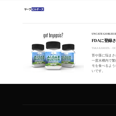
UNCATEGORIZE
FDAに登録さ
TAKA KAMATA
OC
苔や藻に悩まさ
一度水槽内で繁
モを食べるよう
いです。