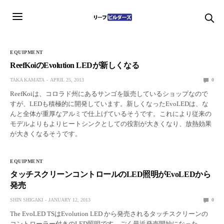
EQUIPMENT
ReefKoiのEvolution LEDが新しくなる
TAKA KAMATA
APRIL 25, 2013
0
ReefKoiは、コロラド州にあるサンゴを販売しているショップなので
すが、LEDも積極的に開発しています。新しくなったEvoLEDは、な
んと全体が重厚なアルミで仕上げているそうです。これにより従来の
モデルよりもよりヒートシンクとしての役割が大きくなり、放熱効果
が大きくなるそうです。
EQUIPMENT
タッチスクリーンコントロールのLED照明がEvoLEDから
発売
SHIN SHIGAKI
JANUARY 12, 2013
0
The EvoLED TSはEvolution LED から発売されるタッチスクリーンの
コントローラー付きのLED照明です。ごく最近発売開始になった