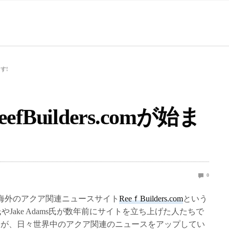
ます!
Builders.comが始ま
0
海外のアクア関連ニュースサイト
ReeｆBuilders.com
という
p氏やJake Adams氏が数年前にサイトを立ち上げた人たちで
フが、日々世界中のアクア関連のニュースをアップしてい