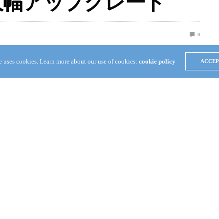
52が大幅アップグレード
0
te uses cookies. Learn more about our use of cookies:
cookie policy
ACCEP