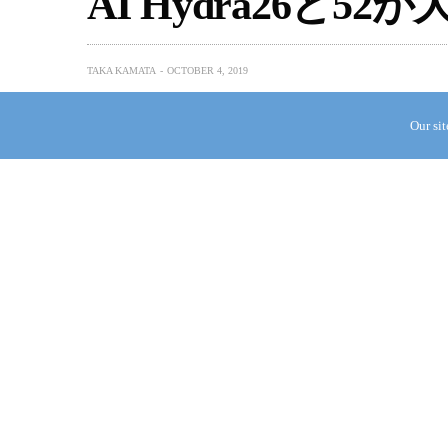
AI Hydra26と
TAKA KAMATA
OCTOBER 4, 2019
Our si