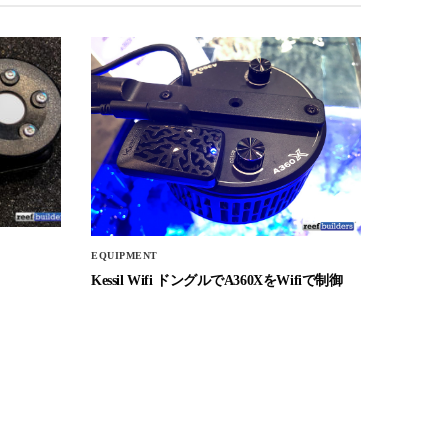
EQUIPMENT
Kessil Wifi ドングルでA360XをWifiで制御