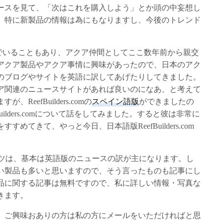
ースを見て、「次はこれを購入しよう」とか頭の中妄想し
。特に新製品の情報は為にもなりますし、今後のトレンド
んでいることもあり、アクア仲間としてここ数年前から親交
アクア製品やアクア事情に興味があったので、日本のアク
のブログやサイトを英語に訳してあげたりしてきました。
ア関連のニュースサイトがあれば良いのになあ、と考えて
eefBuilders.comの
スペイン語版
ができましたの
Builders.comについて話をしてみました。すると彼は非常に
めてきて、やっと今日、日本語版ReefBuilders.com
mのコンテンツは、基本は英語版のニュースの訳が主になります。し
い製品も多いと思いますので、そう言ったものも記事にし
品に関する記事は無料ですので、私に詳しい情報・写真な
きます。
、ご興味おありの方は私の方にメールをいただければと思