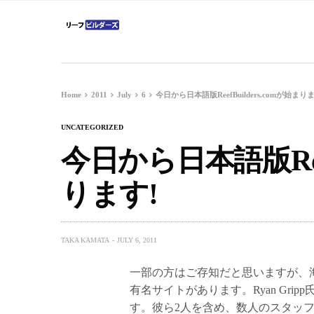
Home
2011
July
6
今日から日本語版ReefBuilders.comが始まり
UNCATEGORIZED
今日から日本語版Reef
ります!
TAKA KAMATA
JULY 6, 2011
一部の方はご存知だと思いますが、
有名サイトがあります。Ryan Grip
す。彼ら2人を含め、数人のスタッ