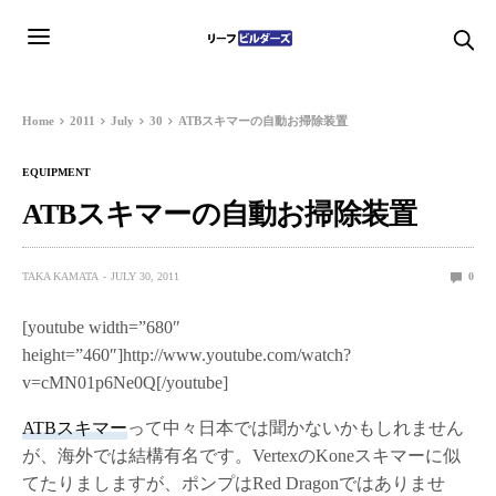
Home
2011
July
30
ATBスキマーの自動お掃除装置
EQUIPMENT
ATBスキマーの自動お掃除装置
TAKA KAMATA
JULY 30, 2011
0
[youtube width=”680″
height=”460″]http://www.youtube.com/watch?
v=cMN01p6Ne0Q[/youtube]
ATBスキマー
って中々日本では聞かないかもしれません
が、海外では結構有名です。VertexのKoneスキマーに似
てたりましますが、ポンプはRed Dragonではありませ