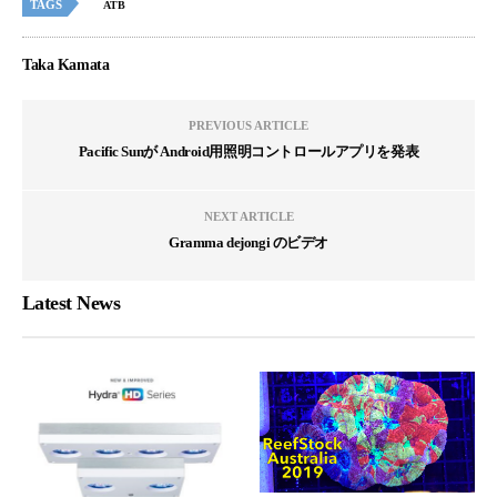
TAGS
ATB
Taka Kamata
PREVIOUS ARTICLE
Pacific Sunが Android用照明コントロールアプリを発表
NEXT ARTICLE
Gramma dejongi のビデオ
Latest News