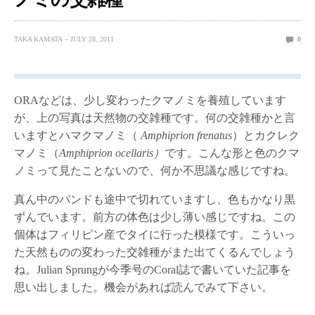
TAKA KAMATA
JULY 28, 2011
0
ORAなどは、少し変わったクマノミを養殖しています
が、上の写真は天然物の交雑種です。何の交雑種かと言
いますとハマクマノミ（
Amphiprion frenatus
）とカクレク
マノミ（
Amphiprion ocellaris）
です。こんな形と色のクマ
ノミって見たことないので、何か不思議な感じですね。
真ん中のバンドも途中で切れていますし、色もかなり黒
ずんでいます。前方の体色は少し薄い感じですね。この
個体はフィリピン産でタイに行った模様です。こういっ
た天然ものの変わった交雑種がまた出てくるんでしょう
ね。Julian Sprungが今季号のCoral誌で書いていた記事を
思い出しました。機会があれば読んでみて下さい。