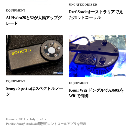
UNCATEGORIZED
EQUIPMENT
Reef Stockオーストラリアで見
たホットコーラル
AI Hydra26と52が大幅アップグ
レード
EQUIPMENT
EQUIPMENT
Seneye Spectraはスペクトルメー
Kessil Wifi ドングルでA360Xを
タ
Wifiで制御
Home
2011
July
28
Pacific Sunが Android用照明コントロールアプリを発表