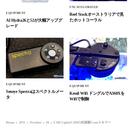
UNCATEGORIZED
EQUIPMENT
Reef Stockオーストラリアで見
たホットコーラル
AI Hydra26と52が大幅アップグ
レード
EQUIPMENT
EQUIPMENT
Seneye Spectraはスペクトルメー
Kessil Wifi ドングルでA360Xを
タ
Wifiで制御
Home
2011
October
26
CAD LightsCADの米国製Coneスキマー