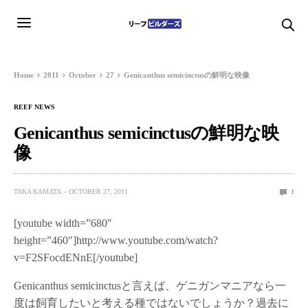
Home
2011
October
27
Genicanthus semicinctusの鮮明な映像
REEF NEWS
Genicanthus semicinctusの鮮明な映
像
TAKA KAMATA
OCTOBER 27, 2011
1
[youtube width=”680″
height=”460″]http://www.youtube.com/watch?
v=F2SFocdENnE[/youtube]
Genicanthus semicinctusと言えば、ゲニガンマニアなら一
度は飼育したいと考える種ではないでしょうか？過去に