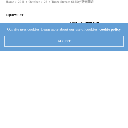
Home
2011
October
26
Tunze Stream 6155が発売間近
EQUIPMENT
Tunze Stream 6155が発売間近
Our site uses cookies. Learn more about our use of cookies:
cookie policy
ACCEPT
TAKA KAMATA
OCTOBER 26, 2011
387