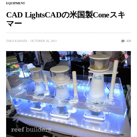
EQUIPMENT
CAD LightsCADの米国製Coneスキ
マー
TAKA KAMATA
OCTOBER 26, 2011
420