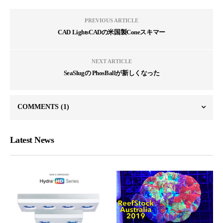
PREVIOUS ARTICLE
CAD LightsCADの米国製Coneスキマー
NEXT ARTICLE
SeaSlugの PhosBallが新しくなった
COMMENTS
(1)
Latest News