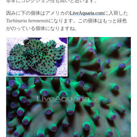
非常にコレクション性も高いと思います。
因みに下の個体はアメリカの
LiveAquaria.com
に入荷した
Turbinaria heronensis
になります。この個体はもっと緑色
がのっている個体になりますね。