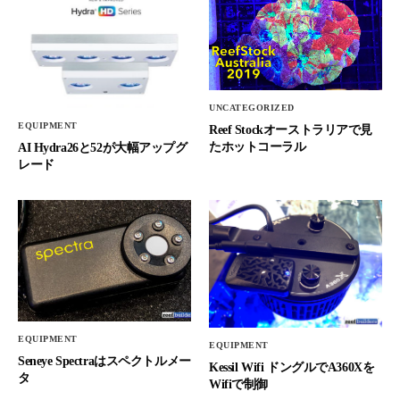
UNCATEGORIZED
EQUIPMENT
Reef Stockオーストラリアで見
たホットコーラル
AI Hydra26と52が大幅アップグ
レード
EQUIPMENT
EQUIPMENT
Seneye Spectraはスペクトルメー
Kessil Wifi ドングルでA360Xを
タ
Wifiで制御