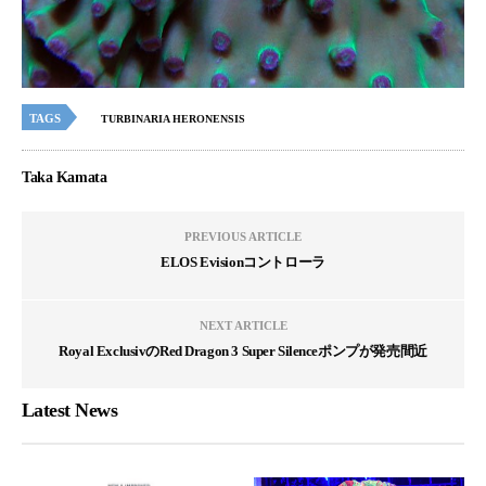
TAGS
TURBINARIA HERONENSIS
Taka Kamata
PREVIOUS ARTICLE
ELOS Evisionコントローラ
NEXT ARTICLE
Royal ExclusivのRed Dragon 3 Super Silenceポンプが発売間近
Latest News