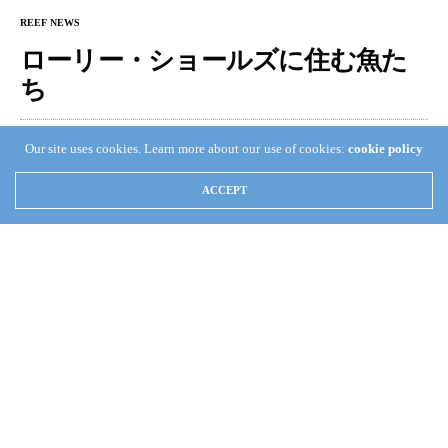
REEF NEWS
ローリー・ショールズに住む魚た
ち
TAKA KAMATA
JANUARY 25, 2012
0
Our site uses cookies. Learn more about our use of cookies:
cookie policy
[youtube width=”640″
ACCEPT
height=”480″]http://www.youtube.com/watch?
v=RWGkuMnc7OE[/youtube]
オーストラリア北西部に位置するローリー・ショールズ
（
Rowley Shoals
）という場所があるらしいのですが、非
常に綺麗な珊瑚礁があるだけでなく、ユニークな魚も生
息しているようです。上のYoutubeの映像がそれになりま
す。アクアリストにお馴染みの魚も出てきますよ。