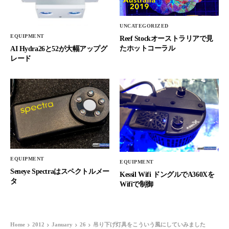
UNCATEGORIZED
EQUIPMENT
Reef Stockオーストラリアで見
たホットコーラル
AI Hydra26と52が大幅アップグ
レード
EQUIPMENT
EQUIPMENT
Seneye Spectraはスペクトルメー
Kessil Wifi ドングルでA360Xを
タ
Wifiで制御
Home
2012
January
26
吊り下げ灯具をこういう風にしていみました