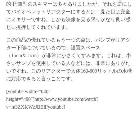
的!円錐型のスキマーは多々ありましたが、それを逆にし
てバイオペレットリアクターにするとは！見た目は完全
にミキサーですね。しかも映像を見る限りかなり良い感
じに撹拌してくれています。
この商品の優れているもう一つの点は、ポンプがリアク
ター下部についているので、設置スペース
（15cmX15cm）が非常に小さくてすみます。これは、小
さいサンプを使用している人などには、非常にありがた
いですね。このリアクターで大体160-600リットルの水槽
に対応できると言うことです。
[youtube width=”640″
height=”480″]http://www.youtube.com/watch?
v=m3ZXKWzJBEI[/youtube]