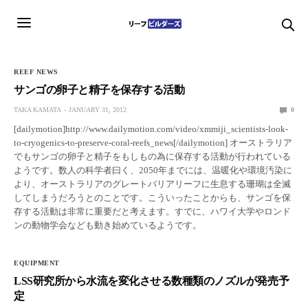
REEF NEWS
サンゴの卵子と精子を保存する活動
TAKA KAMATA
JANUARY 31, 2012
0
[dailymotion]http://www.dailymotion.com/video/xmmiji_scientists-look-
to-cryogenics-to-preserve-coral-reefs_news[/dailymotion] オーストラリア
でもサンゴの卵子と精子をもしもの為に保存する活動が行われている
ようです。数人の科学者曰く、2050年までには、温暖化や環境汚染に
より、オーストラリアのグレートバリアリーフに生息する珊瑚は全滅
してしまうだろうとのことです。こういったことからも、サンゴを保
存する活動は非常に重要だと考えます。すでに、ハワイ大学やロンド
ンの動物学会なども動き始めているようです。
EQUIPMENT
LSS研究所から水流を変化させる数種類のノズルが発売予
定