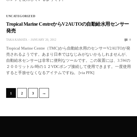
UNCATEGORIZED
Tropical Marine CentreからV2AUTOの自動給水用センサー
発売
TAKA KAMATA
JANUARY 20, 2012
0
Tropical Marine Centre（TMC)から自動給水用のセンサーV2AUTOが発
売されるようです。あまり日本ではなじみがないかもしれませんが、
自動給水センサーは非常に便利なツールです。この装置には、3.5Wの
２００リットル/時の１２VDCポンプ接続して使用できます。一度使用
すると手放せなくなるアイテムですね。 [via PFK]
→
1
2
3