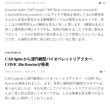
TAKA KAMATA
JANUARY 29, 2012
40
[youtube width=”640″ height=”480″]http://www.youtube.com/watch?
v=hujvbfIGFww[/youtube] いつもアイデア商品を発売してるLSS研究所
さんから水流を変化させる数種類のノズルが発売されるそうです。詳
しくはLSS研究所さんの解説を見ると良いと思います。8種類もあると
色々と選択肢が増えそうですね。内部が回転することで水流に変化を
つけたり、ノズルの先部分の形を変えることで実現したりしているよ
うです。お値段も非常に良心的になっていると思います。
EQUIPMENT
CAD lights から逆円錐型バイオペレットリアクター、
CONIC Bio-Reactorが発表
TAKA KAMATA
JANUARY 27, 2012
0
CAD Lightsから逆円錐型のバイオペレットリアクター、 CONIC Bio-
Reactorが発表されました。まず、非常に個性的!円錐型のスキマーは
多々ありましたが、それを逆にしてバイオペレットリアクターにする
とは！見た目は完全にミキサーですね。しかも映像を見る限りかなり
良い感じに撹拌してくれています。