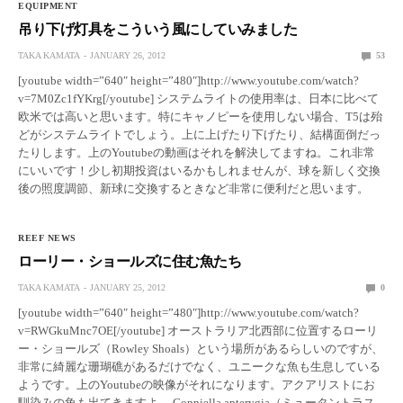
EQUIPMENT
吊り下げ灯具をこういう風にしていみました
TAKA KAMATA
JANUARY 26, 2012
53
[youtube width=”640″ height=”480″]http://www.youtube.com/watch?
v=7M0Zc1fYKrg[/youtube] システムライトの使用率は、日本に比べて
欧米では高いと思います。特にキャノピーを使用しない場合、T5は殆
どがシステムライトでしょう。上に上げたり下げたり、結構面倒だっ
たりします。上のYoutubeの動画はそれを解決してますね。これ非常
にいいです！少し初期投資はいるかもしれませんが、球を新しく交換
後の照度調節、新球に交換するときなど非常に便利だと思います。
REEF NEWS
ローリー・ショールズに住む魚たち
TAKA KAMATA
JANUARY 25, 2012
0
[youtube width=”640″ height=”480″]http://www.youtube.com/watch?
v=RWGkuMnc7OE[/youtube] オーストラリア北西部に位置するローリ
ー・ショールズ（Rowley Shoals）という場所があるらしいのですが、
非常に綺麗な珊瑚礁があるだけでなく、ユニークな魚も生息している
ようです。上のYoutubeの映像がそれになります。アクアリストにお
馴染みの魚も出てきますよ。 Conniella apterygia（ミュータントラス