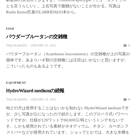
とも言うらしい）。上右写真で腹鰭がないことが分かる。写真は
Rudie Kuiter氏著のLABRIDAEの本から。
FISH
パウダーブルータンの交雑種
TAKA KAMATA
JANUARY 25, 2012
0
パウダーブルータン（Acanthurus leucosternon）の交雑種が上の写真の
個体です。あまりハギ類の交雑種には注目はいかないと思いますが、
こういったものもあるようです。
EQUIPMENT
HydroWizard mediumの続報
TAKA KAMATA
JANUARY 24, 2012
0
殆どの方は使用することはないかも知れないHydroWizard mediumです
が、少し写真が公になったので紹介します。このプロペラ式パワーヘ
ッドですが、仕様が120ワットで60,000㍑/時というトンデモないで
す。しかも使用されている素材がネオディウム、チタン、カーボンフ
ァイバーなどが使用されています。 ショップとかでは、大きな水槽を