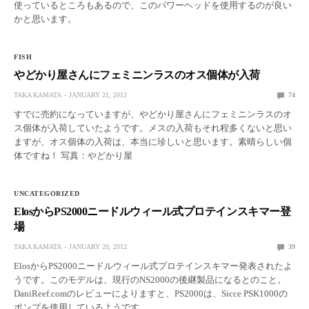
使っているところもあるので、このパワーヘッドを使用するのが良い
かと思います。
FISH
やどかり屋さんにフェミニンラスのオス個体が入荷
TAKA KAMATA
JANUARY 21, 2012
74
すでに売約になっていますが、やどかり屋さんにフェミニンラスのオ
ス個体が入荷していたようです。メスの入荷もそれ程多くないと思い
ますが、オス個体の入荷は、本当に珍しいと思います。素晴らしい個
体ですね！ 写真：やどかり屋
UNCATEGORIZED
ElosからPS2000ニードルウィール式プロテインスキマー登
場
TAKA KAMATA
JANUARY 20, 2012
39
ElosからPS2000ニードルウィール式プロテインスキマー発表されたよ
うです。このモデルは、現行のNS2000の後継製品になるとのこと。
DaniReef.comのレビューによりますと、PS2000は、Sicce PSK1000の
ポンプを使用しているようです。