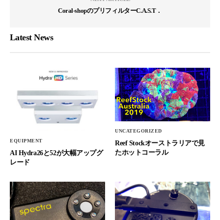
Coral-shopのプリフィルターC.A.S.T．
Latest News
UNCATEGORIZED
EQUIPMENT
Reef Stockオーストラリアで見
たホットコーラル
AI Hydra26と52が大幅アップグ
レード