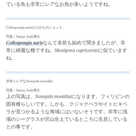
ている魚も非常にレアなお魚が多いようですね。
Collospongia aurisの上からのショット
写真：Sanjay Joshi博士
Collospongia auris
なんて名前も始めて聞きましたが、非
常に綺麗な種ですね。
Montipora capricornis
に似ています
ね。
非常にレアなXenojulis montillai
写真：Sanjay Joshi博士
上の写真は、
Xenojulis montillai
になります。フィリピンの
固有種らしいです。しかも、クジャクベラやイトヒキベ
ラが見つかるような海域にはいないそうです。非常に浅
場のシーグラスが沢山生えているところに生息している
との事です。