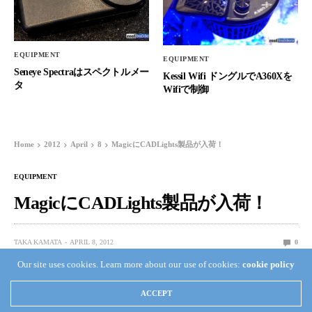
EQUIPMENT
EQUIPMENT
Seneye Spectraはスペクトルメー
Kessil Wifi ドングルでA360Xを
タ
Wifiで制御
Home
2012
April
8
MagicにCADLights製品が入荷！
EQUIPMENT
MagicにCADLights製品が入荷！
TAKA KAMATA
APRIL 8, 2012
0
Our site uses cookies. Learn more about our use of cookies:
cookie policy
ACCEPT