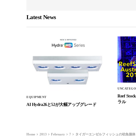
Latest News
UNCATEGO
Reef 
EQUIPMENT
ラル
AI Hydra26と52が大幅アップグレード
Home
2013
February
7
タイガーエンゼルフィッシュの幼魚個体