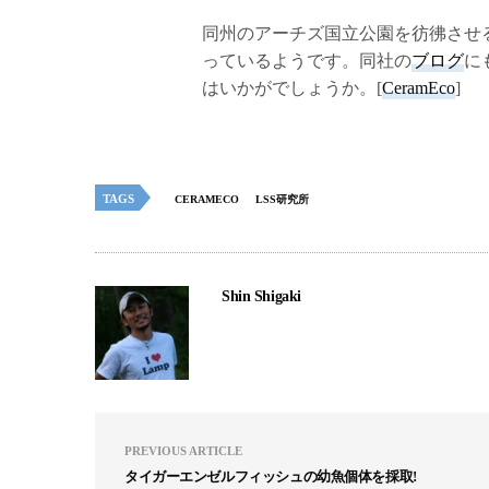
同州のアーチズ国立公園を彷彿させ
っているようです。同社の
ブログ
に
はいかがでしょうか。[
CeramEco
]
TAGS
CERAMECO
LSS研究所
Shin Shigaki
PREVIOUS ARTICLE
タイガーエンゼルフィッシュの幼魚個体を採取!