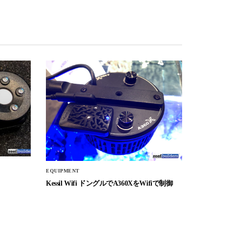
EQUIPMENT
Kessil Wifi ドングルでA360XをWifiで制御