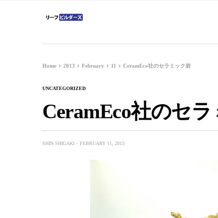
Home
2013
February
11
CeramEco社のセラミック岩
UNCATEGORIZED
CeramEco社のセ
SHIN SHIGAKI
FEBRUARY 11, 2013