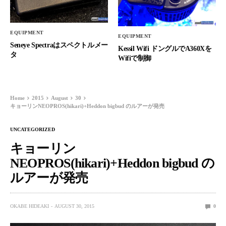
EQUIPMENT
EQUIPMENT
Seneye Spectraはスペクトルメー
Kessil Wifi ドングルでA360Xを
タ
Wifiで制御
Home
2015
August
30
キョーリンNEOPROS(hikari)+Heddon bigbud のルアーが発売
UNCATEGORIZED
キョーリン
NEOPROS(hikari)+Heddon bigbud の
ルアーが発売
OKABE HIDEAKI
AUGUST 30, 2015
0