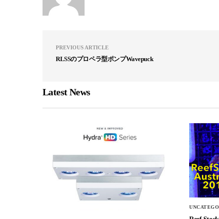
PREVIOUS ARTICLE
RLSSのプロペラ型ポンプWavepuck
Latest News
UNCATEGO