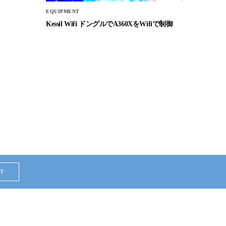
EQUIPMENT
Kessil Wifi ドングルでA360XをWifiで制御
T