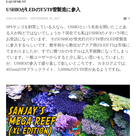
EQUIPMENT
USHIOがLEDのT5/T8管製造に参入
TAKA KAMATA
SEPTEMBER 20, 2017
0
SPSサンゴを飼育している人なら、USHIOという名前を聞いたことあ
る人が殆どではないでしょうか？現在でも私はUSHIOのメタハラ球に
お世話になっています。 そのUSHIOが蛍光灯のT5/T8管のLED管製造
に参入するらしいです。数年前から数社がアクア用のLED T5は市場に
でまわりましたが、すでに幾つかのモデルは入手困難になってしまっ
ています。一般ユーザーからすると少し寂しい思いをしていました
が、USHIOの参入で盛り返して欲しいところです。 カタログ上では、
405nmのT8ブラックライト、5,000KのT5/T8管があるようですね。