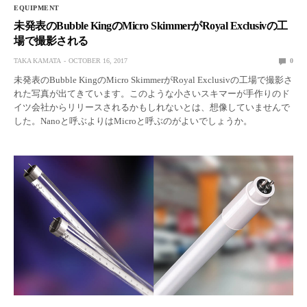
EQUIPMENT
未発表のBubble KingのMicro SkimmerがRoyal Exclusivの工
場で撮影される
TAKA KAMATA
OCTOBER 16, 2017
0
未発表のBubble KingのMicro SkimmerがRoyal Exclusivの工場で撮影さ
れた写真が出てきています。このような小さいスキマーが手作りのド
イツ会社からリリースされるかもしれないとは、想像していませんで
した。Nanoと呼ぶよりはMicroと呼ぶのがよいでしょうか。