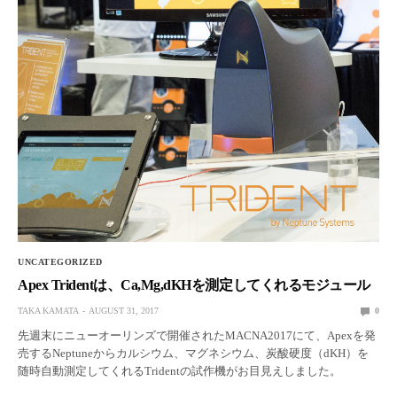
UNCATEGORIZED
Apex Tridentは、Ca,Mg,dKHを測定してくれるモジュール
TAKA KAMATA
AUGUST 31, 2017
0
先週末にニューオーリンズで開催されたMACNA2017にて、Apexを発
売するNeptuneからカルシウム、マグネシウム、炭酸硬度（dKH）を
随時自動測定してくれるTridentの試作機がお目見えしました。