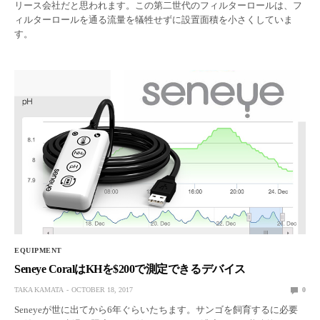
リース会社だと思われます。この第二世代のフィルターロールは、フ
ィルターロールを通る流量を犠牲せずに設置面積を小さくしていま
す。
EQUIPMENT
Seneye CoralはKHを$200で測定できるデバイス
TAKA KAMATA
OCTOBER 18, 2017
0
Seneyeが世に出てから6年ぐらいたちます。サンゴを飼育するに必要