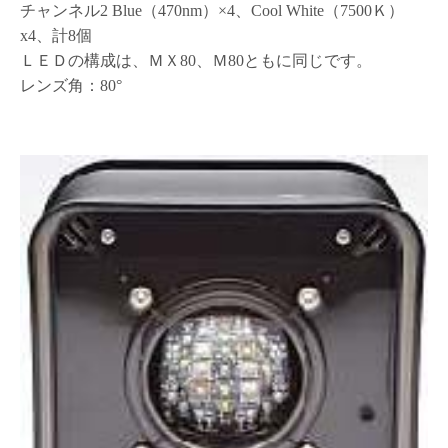
チャンネル2 Blue（470nm）×4、Cool White（7500Ｋ）
x4、計8個
ＬＥＤの構成は、ＭＸ80、Ｍ80ともに同じです。
レンズ角：80°