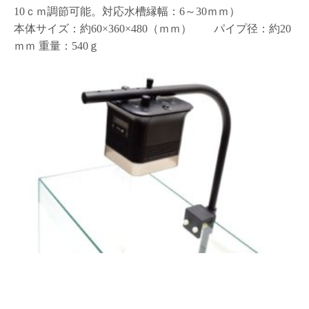
10ｃｍ調節可能。対応水槽縁幅：6～30ｍｍ）
本体サイズ：約60×360×480（ｍｍ） パイプ径：約20
ｍｍ 重量：540ｇ