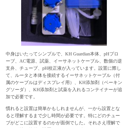
中身はいたってシンプルで、KH Guardian本体、pHプロ
ーブ、AC電源、試薬、イーサネットケーブル、数個の逆
支弁、チューブ、pH校正液が入っています。設置に際し
て、ルータと本体を接続するイーサネットケーブル（付
属のケーブルはディスプレイ用）、KH添加剤（ベーキン
グソーダ）、KH添加剤と試薬を入れるコンテイナーが追
加で必要です。
慣れると設置は簡単かもしれませんが、一から設置とな
ると理解するまで少し時間が必要です。特にどのチュー
ブがどこに設置するのかが面倒でした。それさえ理解で