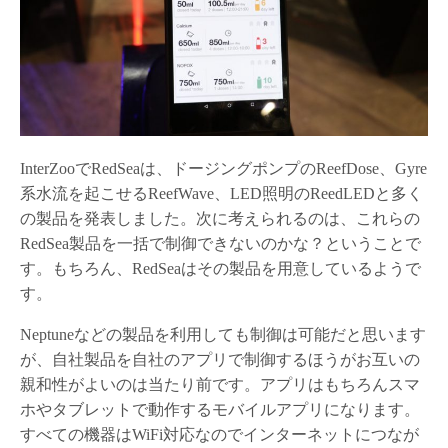
InterZooでRedSeaは、ドージングポンプのReefDose、Gyre
系水流を起こせるReefWave、LED照明のReedLEDと多く
の製品を発表しました。次に考えられるのは、これらの
RedSea製品を一括で制御できないのかな？ということで
す。もちろん、RedSeaはその製品を用意しているようで
す。
Neptuneなどの製品を利用しても制御は可能だと思います
が、自社製品を自社のアプリで制御するほうがお互いの
親和性がよいのは当たり前です。アプリはもちろんスマ
ホやタブレットで動作するモバイルアプリになります。
すべての機器はWiFi対応なのでインターネットにつなが