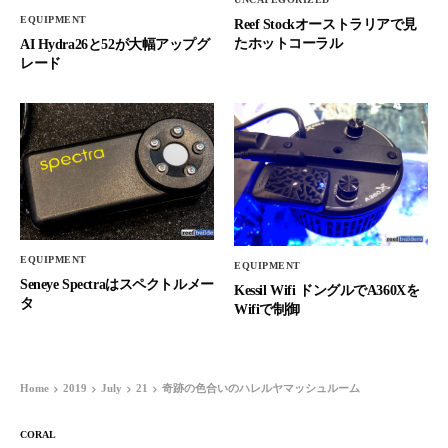
EQUIPMENT
Reef Stockオーストラリアで見
たホットコーラル
AI Hydra26と52が大幅アップグ
レード
EQUIPMENT
EQUIPMENT
Seneye Spectraはスペクトルメー
Kessil Wifi ドングルでA360Xを
タ
Wifiで制御
Home
2019
July
21
奇跡の色合いのハレルヤマッシュルーム
CORAL