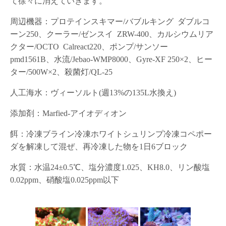
て徐々に消えていきます。
周辺機器：プロテインスキマー/バブルキング ダブルコ
ーン250、クーラー/ゼンスイ ZRW-400、カルシウムリア
クター/OCTO Calreact220、ポンプ/サンソー
pmd1561B、水流/Jebao-WMP8000、Gyre-XF 250×2、ヒー
ター/500W×2、殺菌灯/QL-25
人工海水：ヴィーソルト(週13%の135L水換え)
添加剤：Marfied-アイオディオン
餌：冷凍ブライン冷凍ホワイトシュリンプ冷凍コペポー
ダを解凍して混ぜ、再冷凍した物を1日6ブロック
水質：水温24±0.5℃、塩分濃度1.025、KH8.0、リン酸塩
0.02ppm、硝酸塩0.025ppm以下