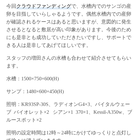
今回
クラウドファンディング
で、水槽内でのサンゴの産
卵を目指していらしゃるようです。偶然水槽内での産卵
が確認されるケースはあると思いますが、意図的に発生
させるとなると敷居が高い印象があります。今後のため
にも是非とも成功していただきたいですし、サポートで
きる人は是非してあげてほしいです。
スタッフの増田さんの水槽も合わせて紹介させてもらい
ます。
水槽：1500×750×600(H)
サンプ：1480×600×450(H)
照明：KR93SP-30S、ラディオンG4×3、バイタルウェー
ブ バイオレット×2 シアン×1 370×1、Kessil-A350w、ブ
ルースポット×2
照明の設定時間は12時～24時にかけてゆっくりと点灯し