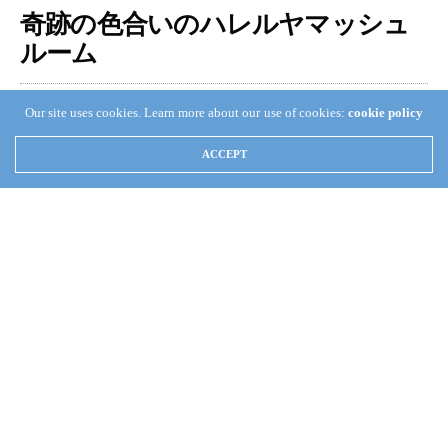
奇跡の色合いのハレルヤマッシュ
ルーム
TAKA KAMATA
JULY 21, 2019
0
Our site uses cookies. Learn more about our use of cookies:
cookie policy
ACCEPT