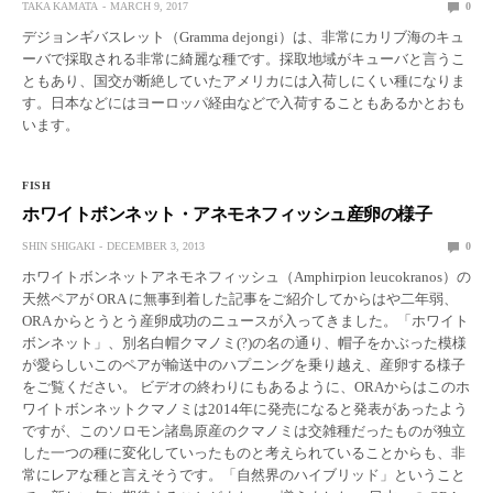
TAKA KAMATA
MARCH 9, 2017
0
デジョンギバスレット（Gramma dejongi）は、非常にカリブ海のキュ
ーバで採取される非常に綺麗な種です。採取地域がキューバと言うこ
ともあり、国交が断絶していたアメリカには入荷しにくい種になりま
す。日本などにはヨーロッパ経由などで入荷することもあるかとおも
います。
FISH
ホワイトボンネット・アネモネフィッシュ産卵の様子
SHIN SHIGAKI
DECEMBER 3, 2013
0
ホワイトボンネットアネモネフィッシュ（Amphirpion leucokranos）の
天然ペアが ORA に無事到着した記事をご紹介してからはや二年弱、
ORA からとうとう産卵成功のニュースが入ってきました。「ホワイト
ボンネット」、別名白帽クマノミ(?)の名の通り、帽子をかぶった模様
が愛らしいこのペアが輸送中のハプニングを乗り越え、産卵する様子
をご覧ください。 ビデオの終わりにもあるように、ORAからはこのホ
ワイトボンネットクマノミは2014年に発売になると発表があったよう
ですが、このソロモン諸島原産のクマノミは交雑種だったものが独立
した一つの種に変化していったものと考えられていることからも、非
常にレアな種と言えそうです。「自然界のハイブリッド」ということ