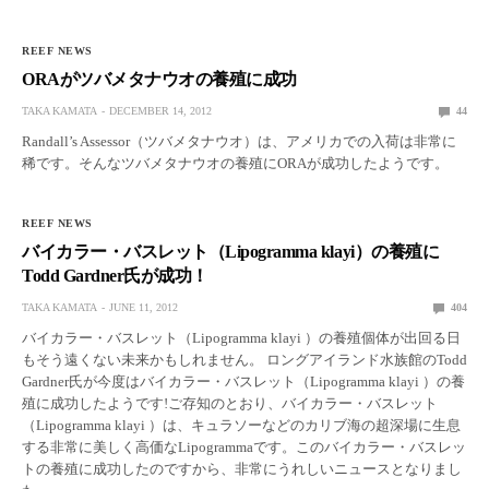
REEF NEWS
ORAがツバメタナウオの養殖に成功
TAKA KAMATA
DECEMBER 14, 2012
44
Randall’s Assessor（ツバメタナウオ）は、アメリカでの入荷は非常に
稀です。そんなツバメタナウオの養殖にORAが成功したようです。
REEF NEWS
バイカラー・バスレット（Lipogramma klayi）の養殖に
Todd Gardner氏が成功！
TAKA KAMATA
JUNE 11, 2012
404
バイカラー・バスレット（Lipogramma klayi ）の養殖個体が出回る日
もそう遠くない未来かもしれません。 ロングアイランド水族館のTodd
Gardner氏が今度はバイカラー・バスレット（Lipogramma klayi ）の養
殖に成功したようです!ご存知のとおり、バイカラー・バスレット
（Lipogramma klayi ）は、キュラソーなどのカリブ海の超深場に生息
する非常に美しく高価なLipogrammaです。このバイカラー・バスレッ
トの養殖に成功したのですから、非常にうれしいニュースとなりまし