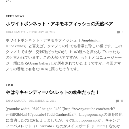
た。
REEF NEWS
ホワイトボンネット・アネモネフィッシュの天然ペア
TAKA KAMATA
FEBRUARY 20, 2012
0
ホワイトボンネット・アネモネフィッシュ（ Amphirpion
leucokranos）と言えば、クマノミの中でも非常に珍しい種です。この
クマノミですが、交雑種だったのが、1つの種へと変化していったも
のと言われています。この天然ペアですが、もともとはニュージャー
ジー州にあるOcean Gallery IIが所有されていたようですが、今回クマ
ノミの養殖で有名なORAに譲ったそうです。
FISH
やはりキャンディーバスレットの幼生だった！
TAKA KAMATA
DECEMBER 12, 2011
43
[youtube width=”640″ height=”480″]http://www.youtube.com/watch?
v=3ilP2bHusI4[/youtube] Todd Gardner氏が、Liopropoma sp.の卵を孵化
に成功したのはお伝えしましたが、そのLiopropoma sp.が、キャンデ
ィーバスレット（L. carmabi）なのかスイスガード（L. rubre）なのか