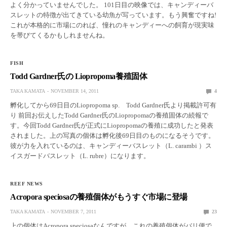
よく分かっていませんでした。 101日目の映像では、キャンディーバ
スレットの特徴が出てきている幼魚が写っています。もう興奮ですね!
これが本格的に市場にのれば、憧れのキャンディーへの飼育が現実味
を帯びてくるかもしれませんね。
FISH
Todd Gardner氏の Liopropoma養殖固体
TAKA KAMATA
NOVEMBER 14, 2011
4
孵化してから69日目のLiopropoma sp. Todd Gardner氏より掲載許可有
り 前回お伝えしたTodd Gardner氏のLiopropomaの養殖固体の続報で
す。今回Todd Gardner氏が正式にLiopropomaの養殖に成功したと発表
されました。上の写真の個体は孵化後69日目のものになるそうです。
彼が力を入れているのは、キャンディーバスレット（L. carambi ）ス
イスガードバスレット（L. rubre）になります。
REEF NEWS
Acropora speciosaの養殖個体がもうすぐ市場に登場
TAKA KAMATA
NOVEMBER 7, 2011
23
上の個体はAcropora speciosaなんですが、これの養殖個体がバリ便で