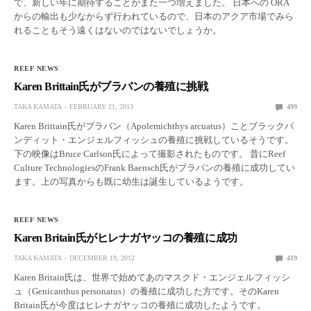
で、新しい年に期待することがまた一つ増えました。 日本への ORA
からの輸出も少なからず行われているので、日本のアクア市場でみら
れることもそう遠くはないのではないでしょうか。
REEF NEWS
Karen Brittain氏がブラバンの養殖に挑戦
TAKA KAMATA
FEBRUARY 21, 2013
499
Karen Brittain氏がブラバン（Apolemichthys arcuatus）ことブラックバ
ンディット・エンジェルフィッシュの養殖に挑戦しているそうです。
下の映像はBruce Carlson氏によって撮影されたものです。 昔にReef
Culture TechnologiesのFrank Baensch氏がブラバンの養殖に成功してい
ます。上の写真からも既に幼生は誕生しているようです。
REEF NEWS
Karen Britain氏がヒレナガヤッコの養殖に成功
TAKA KAMATA
DECEMBER 19, 2012
419
Karen Britain氏は、世界で始めてあのマスクド・エンジェルフィッシ
ュ（Genicanthus personatus）の養殖に成功した方です。そのKaren
Britain氏が今度はヒレナガヤッコの養殖に成功したようです。