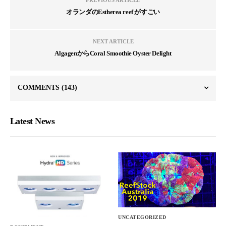
オランダのEstherea reef がすごい
NEXT ARTICLE
AlgagenからCoral Smoothie Oyster Delight
COMMENTS
(143)
Latest News
UNCATEGORIZED