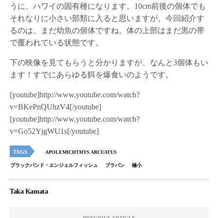
うに、ハワイの固有種になります。10cm前後の個体でも
それなりに小さい部類に入ると思いますが、今回紹介す
るのは、まだ幼魚の個体ですね。体の上部はまだ黒の帯
で覆われている状態です。
下の映像を見てもらうと分かりますが、なんと3個体もい
ます！すでにあらゆる餌を爆食いのようです。
[youtube]http://www.youtube.com/watch?
v=BKePnQUhzV4[/youtube]
[youtube]http://www.youtube.com/watch?
v=Go52YjgWU1s[/youtube]
TAGS
APOLEMICHTHYS ARCUATUS
ブラックバンド・エンジェルフィッシュ
ブラバン
極小
Taka Kamata
PREVIOUS ARTICLE