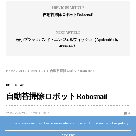
PREVIOUS ARTICLE
自動苔掃除ロボットRobosnail
NEXT ARTICLE
極小ブラックバンド・エンジェルフィッシュ（Apolemichthys
arcuatus）
Home
2012
June
21
自動苔掃除ロボットRobosnail
REEF NEWS
自動苔掃除ロボットRobosnail
TAKA KAMATA
JUNE 21, 2012
0
Our site uses cookies. Learn more about our use of cookies:
cookie policy
お掃除ロボットは家庭用にありますが、水槽の苔を自動
ACCEPT