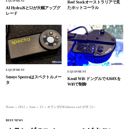
EQUIPMENT
Reef Stockオーストラリアで見
たホットコーラル
AI Hydra26と52が大幅アップグ
レード
EQUIPMENT
EQUIPMENT
Seneye Spectraはスペクトルメー
Kessil Wifi ドングルでA360Xを
タ
Wifiで制御
Home
2012
June
21
オランダのEstherea reef がすごい
REEF NEWS