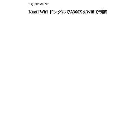
EQUIPMENT
Kessil Wifi ドングルでA360XをWifiで制御