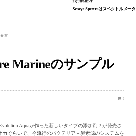
EQUIPMENT
Seneye Spectraはスペクトルメータ
プル配布
がPure Marineのサンプル
0
ineというEvolution Aquaが作った新しいタイプの添加剤？が発売さ
オカぐらいで、今流行のバクテリア＋炭素源のシステムを