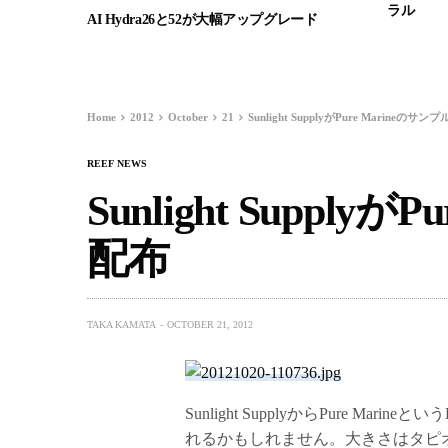
ラル
AI Hydra26と52が大幅アップグレード
Home
2012
October
21
Sunlight SupplyがPure Marineのサン
REEF NEWS
Sunlight Supply
配布
TAKA KAMATA
OCTOBER 21, 2012
Sunlight SupplyからPure Mar
れるかもしれません。大きさはタピ