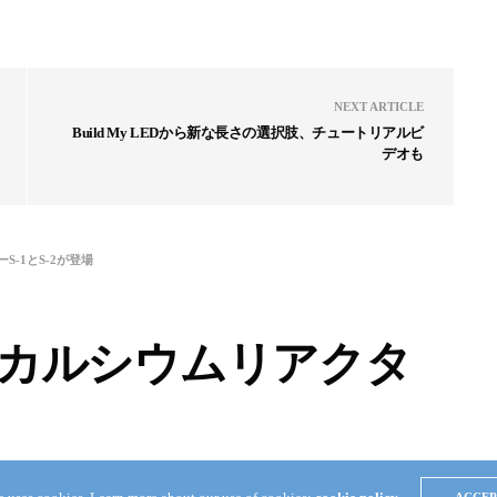
NEXT ARTICLE
Build My LEDから新な長さの選択肢、チュートリアルビ
デオも
S-1とS-2が登場
ターカルシウムリアクタ
0