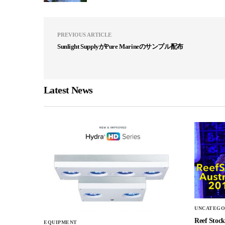
PREVIOUS ARTICLE
Sunlight SupplyがPure Marineのサンプル配布
Latest News
UNCATEGO
Reef 
EQUIPMENT