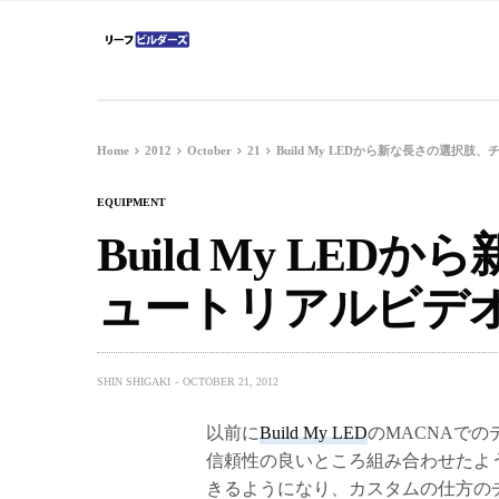
Home
2012
October
21
Build My LEDから新な長さの選択
EQUIPMENT
Build My LE
ュートリアルビデ
SHIN SHIGAKI
OCTOBER 21, 2012
以前に
Build My LED
のMACNAで
信頼性の良いところ組み合わせたよ
きるようになり、カスタムの仕方の