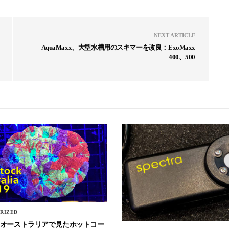
NEXT ARTICLE
AquaMaxx、大型水槽用のスキマーを改良：ExoMaxx
400、500
RIZED
Stockオーストラリアで見たホットコー