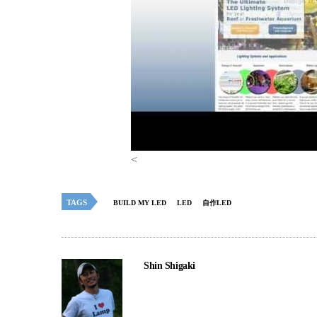
<
TAGS
BUILD MY LED
LED
自作LED
Shin Shigaki