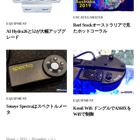
UNCATEGORIZED
EQUIPMENT
Reef Stockオーストラリアで見
たホットコーラル
AI Hydra26と52が大幅アップグ
レード
EQUIPMENT
EQUIPMENT
Seneye Spectraはスペクトルメー
Kessil Wifi ドングルでA360Xを
タ
Wifiで制御
Home
2012
December
3