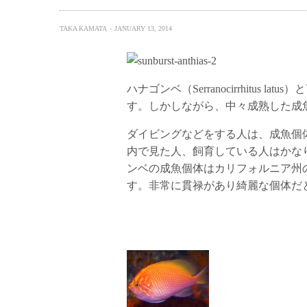
TAKA KAMATA
JANUARY 13, 2014
ハナゴンベ（Serranocirrhitus
す。しかしながら、中々成熟した成
ダイビングなどをする人は、成魚個
内で見た人、飼育している人はかな
ンベの成魚個体はカリフォルニア州
す。非常に貫禄があり綺麗な個体だ