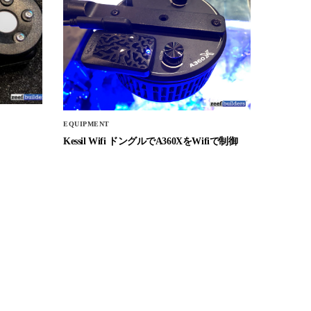
EQUIPMENT
Kessil Wifi ドングルでA360XをWifiで制御