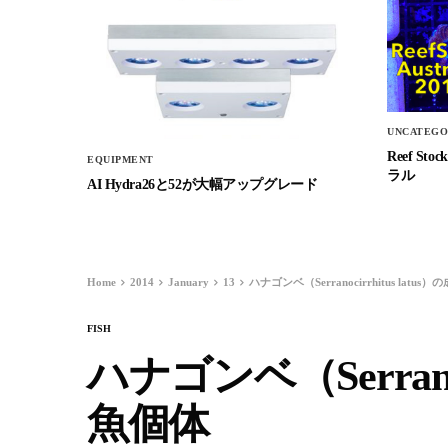
UNCATEGO
Reef 
EQUIPMENT
ラル
AI Hydra26と52が大幅アップグレード
Home
2014
January
13
ハナゴンベ（Serranocirrhitus latus
FISH
ハナゴンベ（Serranoci
魚個体