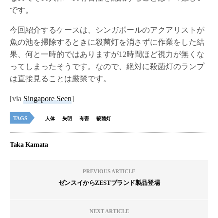
です。
今回紹介するケースは、シンガポールのアクアリストが
魚の池を掃除するときに殺菌灯を消さずに作業をした結
果、何と一時的ではありますが12時間ほど視力が無くな
ってしまったそうです。なので、絶対に殺菌灯のランプ
は直接見ることは厳禁です。
[via
Singapore Seen
]
TAGS
人体
失明
有害
殺菌灯
Taka Kamata
PREVIOUS ARTICLE
ゼンスイからZESTブランド製品登場
NEXT ARTICLE