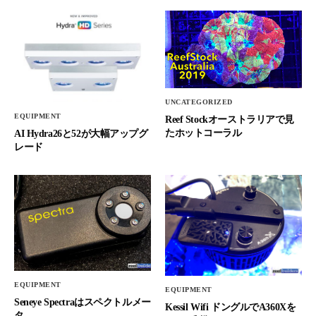
UNCATEGORIZED
EQUIPMENT
Reef Stockオーストラリアで見
たホットコーラル
AI Hydra26と52が大幅アップグ
レード
EQUIPMENT
EQUIPMENT
Seneye Spectraはスペクトルメー
Kessil Wifi ドングルでA360Xを
タ