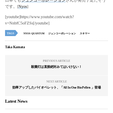
日本でも
ジュンコーポレーション
さんが発売予定だそう
です。[
Nyos
]
[youtube]https://www.youtube.com/watch?
v=NnbfC5oFZSs[/youtube]
TAGS
NYOS QUANTUM
ジュンコーポレーション
スキマー
Taka Kamata
PREVIOUS ARTICLE
殺菌灯は直接絶対みてはいけない！
NEXT ARTICLE
効率アップしたバイオペレット、「All In One BioPellets 」登場
Latest News