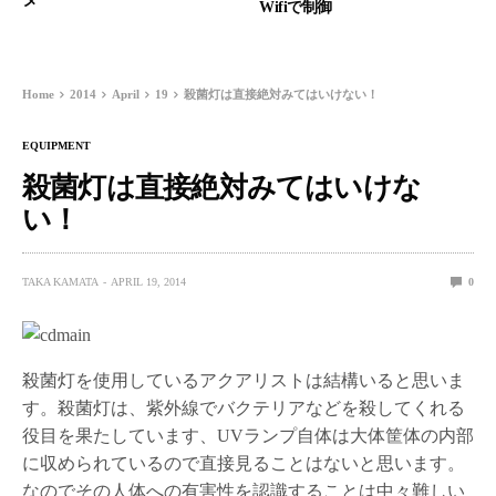
Wifiで制御
Home
2014
April
19
殺菌灯は直接絶対みてはいけない！
EQUIPMENT
殺菌灯は直接絶対みてはいけな
い！
TAKA KAMATA
APRIL 19, 2014
0
殺菌灯を使用しているアクアリストは結構いると思いま
す。殺菌灯は、紫外線でバクテリアなどを殺してくれる
役目を果たしています、UVランプ自体は大体筐体の内部
に収められているので直接見ることはないと思います。
なのでその人体への有害性を認識することは中々難しい