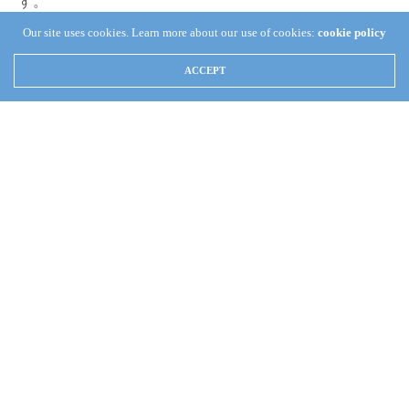
す。
Our site uses cookies. Learn more about our use of cookies:
cookie policy
そのゼンスイさんが
ZESTブランド
を立ち上げ、スキマー
や水流用ポンプを販売するようです。スキマーのライン
ACCEPT
ナップは3種類だそうです。使用されているポンプは、エ
ーハイムのコンパクトマリンだそうです。輸入用品が多
い中で、独自ブランドを立ち上げて販売するのは非常に
日本のアクアリストからするとうれしいですね。