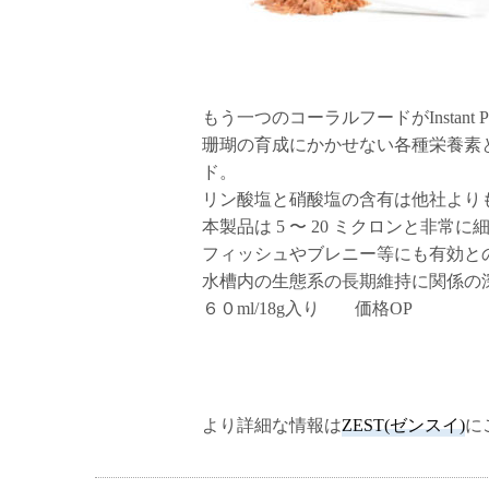
もう一つのコーラルフードがInstant 
珊瑚の育成にかかせない各種栄養素と
ド。
リン酸塩と硝酸塩の含有は他社より
本製品は 5 〜 20 ミクロンと非常に
フィッシュやブレニー等にも有効と
水槽内の生態系の長期維持に関係の
６０ml/18g入り 価格OP
より詳細な情報は
ZEST(ゼンスイ)
に