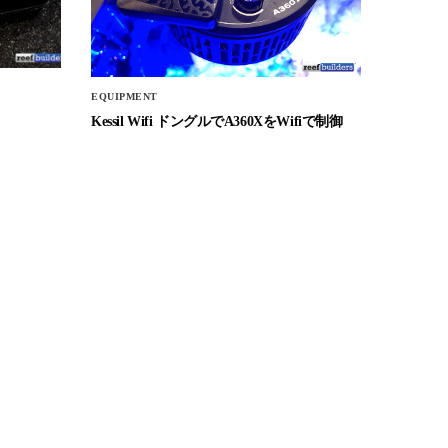
EQUIPMENT
Kessil Wifi ドングルでA360XをWifiで制御